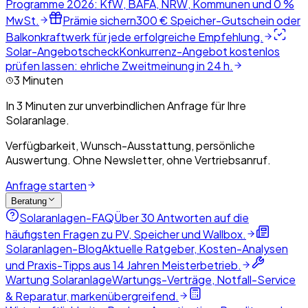
Programme 2026: KfW, BAFA, NRW, Kommunen und 0 %
MwSt.
Prämie sichern
300 € Speicher-Gutschein oder
Balkonkraftwerk für jede erfolgreiche Empfehlung.
Solar-Angebotscheck
Konkurrenz-Angebot kostenlos
prüfen lassen: ehrliche Zweitmeinung in 24 h.
3 Minuten
In 3 Minuten zur unverbindlichen Anfrage für Ihre
Solaranlage.
Verfügbarkeit, Wunsch-Ausstattung, persönliche
Auswertung. Ohne Newsletter, ohne Vertriebsanruf.
Anfrage starten
Beratung
Solaranlagen-FAQ
Über 30 Antworten auf die
häufigsten Fragen zu PV, Speicher und Wallbox.
Solaranlagen-Blog
Aktuelle Ratgeber, Kosten-Analysen
und Praxis-Tipps aus 14 Jahren Meisterbetrieb.
Wartung Solaranlage
Wartungs-Verträge, Notfall-Service
& Reparatur, markenübergreifend.