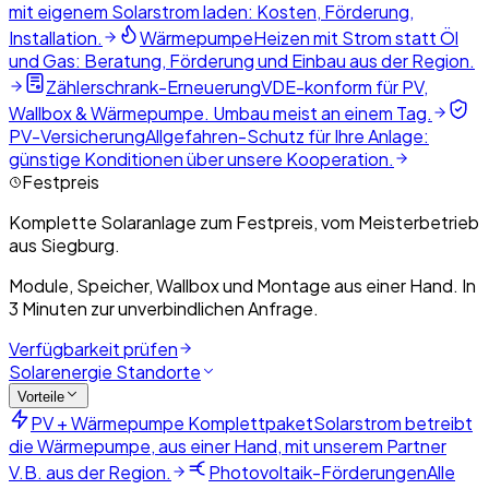
mit eigenem Solarstrom laden: Kosten, Förderung,
Installation.
Wärmepumpe
Heizen mit Strom statt Öl
und Gas: Beratung, Förderung und Einbau aus der Region.
Zählerschrank-Erneuerung
VDE-konform für PV,
Wallbox & Wärmepumpe. Umbau meist an einem Tag.
PV-Versicherung
Allgefahren-Schutz für Ihre Anlage:
günstige Konditionen über unsere Kooperation.
Festpreis
Komplette Solaranlage zum Festpreis, vom Meisterbetrieb
aus Siegburg.
Module, Speicher, Wallbox und Montage aus einer Hand. In
3 Minuten zur unverbindlichen Anfrage.
Verfügbarkeit prüfen
Solarenergie Standorte
Vorteile
PV + Wärmepumpe Komplettpaket
Solarstrom betreibt
die Wärmepumpe, aus einer Hand, mit unserem Partner
V.B. aus der Region.
Photovoltaik-Förderungen
Alle