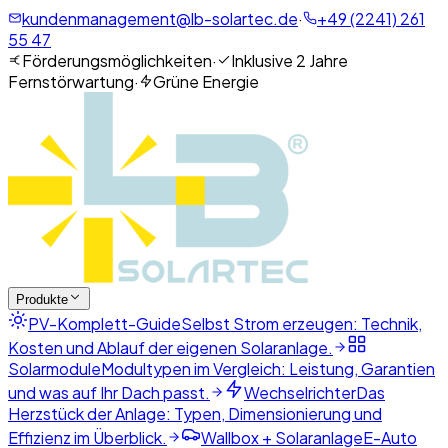
kundenmanagement@lb-solartec.de
·
+49 (2241) 261
55 47
Förderungsmöglichkeiten
·
Inklusive 2 Jahre
Fernstörwartung
·
Grüne Energie
Produkte
PV-Komplett-Guide
Selbst Strom erzeugen: Technik,
Kosten und Ablauf der eigenen Solaranlage.
Solarmodule
Modultypen im Vergleich: Leistung, Garantien
und was auf Ihr Dach passt.
Wechselrichter
Das
Herzstück der Anlage: Typen, Dimensionierung und
Effizienz im Überblick.
Wallbox + Solaranlage
E-Auto