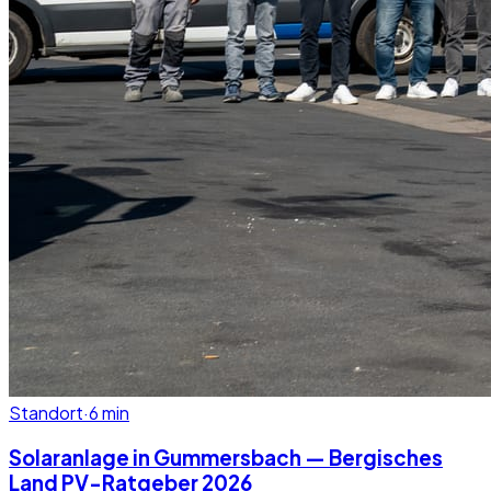
Standort
·
6
min
Solaranlage in Gummersbach — Bergisches
Land PV-Ratgeber 2026