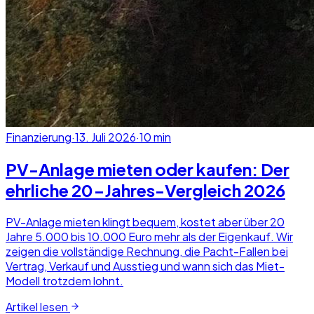
Finanzierung
·
13. Juli 2026
·
10
min
PV-Anlage mieten oder kaufen: Der
ehrliche 20-Jahres-Vergleich 2026
PV-Anlage mieten klingt bequem, kostet aber über 20
Jahre 5.000 bis 10.000 Euro mehr als der Eigenkauf. Wir
zeigen die vollständige Rechnung, die Pacht-Fallen bei
Vertrag, Verkauf und Ausstieg und wann sich das Miet-
Modell trotzdem lohnt.
Artikel lesen