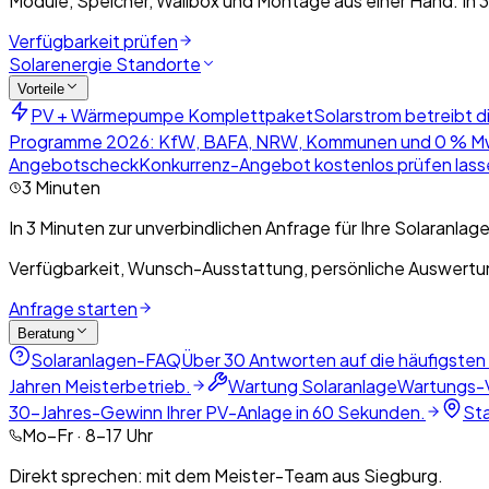
Module, Speicher, Wallbox und Montage aus einer Hand. In 3
Verfügbarkeit prüfen
Solarenergie Standorte
Vorteile
PV + Wärmepumpe Komplettpaket
Solarstrom betreibt d
Programme 2026: KfW, BAFA, NRW, Kommunen und 0 % M
Angebotscheck
Konkurrenz-Angebot kostenlos prüfen lasse
3 Minuten
In 3 Minuten zur unverbindlichen Anfrage für Ihre Solaranlage
Verfügbarkeit, Wunsch-Ausstattung, persönliche Auswertun
Anfrage starten
Beratung
Solaranlagen-FAQ
Über 30 Antworten auf die häufigsten
Jahren Meisterbetrieb.
Wartung Solaranlage
Wartungs-V
30-Jahres-Gewinn Ihrer PV-Anlage in 60 Sekunden.
St
Mo–Fr · 8–17 Uhr
Direkt sprechen: mit dem Meister-Team aus Siegburg.