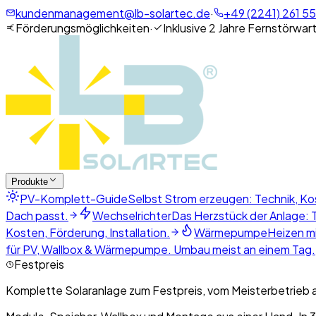
kundenmanagement@lb-solartec.de
·
+49 (2241) 261 55
Förderungsmöglichkeiten
·
Inklusive 2 Jahre Fernstörwar
Produkte
PV-Komplett-Guide
Selbst Strom erzeugen: Technik, Ko
Dach passt.
Wechselrichter
Das Herzstück der Anlage: T
Kosten, Förderung, Installation.
Wärmepumpe
Heizen mi
für PV, Wallbox & Wärmepumpe. Umbau meist an einem Tag.
Festpreis
Komplette Solaranlage zum Festpreis, vom Meisterbetrieb 