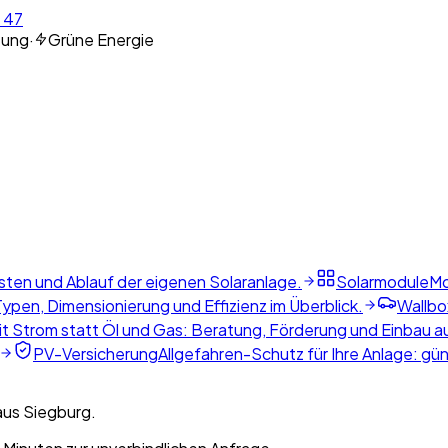
 47
tung
·
Grüne Energie
sten und Ablauf der eigenen Solaranlage.
Solarmodule
Mo
ypen, Dimensionierung und Effizienz im Überblick.
Wallbo
t Strom statt Öl und Gas: Beratung, Förderung und Einbau a
PV-Versicherung
Allgefahren-Schutz für Ihre Anlage: gü
aus Siegburg.