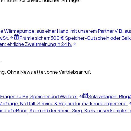
 Minuten zur unverbindlichen Anfrage.
ie Wärmepumpe, aus einer Hand, mit unserem Partner V.B. au
wSt.
Prämie sichern
300 € Speicher-Gutschein oder Balko
n: ehrliche Zweitmeinung in 24 h.
.
g. Ohne Newsletter, ohne Vertriebsanruf.
 Fragen zu PV, Speicher und Wallbox.
Solaranlagen-Blog
erträge, Notfall-Service & Reparatur, markenübergreifend.
andorte
Bonn, Köln und der Rhein-Sieg-Kreis: unser komplette