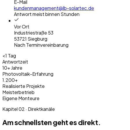
E-Mail
kundenmanagement@lb-solartec.de
Antwort meist binnen Stunden
Vor Ort
Industriestraße 53
53721 Siegburg
Nach Terminvereinbarung
<1 Tag
Antwortzeit
10+ Jahre
Photovoltaik-Erfahrung
1.200+
Realisierte Projekte
Meisterbetrieb
Eigene Monteure
Kapitel 02 · Direktkanäle
Am schnellsten geht es direkt.