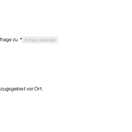
rage zu. *
Anfrage absenden
nzugsgebiet vor Ort.