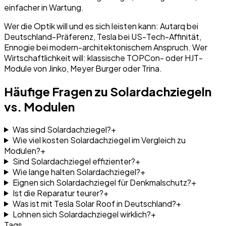
einfacher in Wartung.
Wer die Optik will und es sich leisten kann: Autarq bei
Deutschland-Präferenz, Tesla bei US-Tech-Affinität,
Ennogie bei modern-architektonischem Anspruch. Wer
Wirtschaftlichkeit will: klassische TOPCon- oder HJT-
Module von Jinko, Meyer Burger oder Trina.
Häufige Fragen zu Solardachziegeln
vs. Modulen
Was sind Solardachziegel?
+
Wie viel kosten Solardachziegel im Vergleich zu
Modulen?
+
Sind Solardachziegel effizienter?
+
Wie lange halten Solardachziegel?
+
Eignen sich Solardachziegel für Denkmalschutz?
+
Ist die Reparatur teurer?
+
Was ist mit Tesla Solar Roof in Deutschland?
+
Lohnen sich Solardachziegel wirklich?
+
Tags