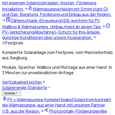
mit eigenem Solarstrom laden: Kosten, Förderung,
Installation.
Wärmepumpe
Heizen mit Strom statt Öl
und Gas: Beratung, Förderung und Einbau aus der Region.
Zählerschrank-Erneuerung
VDE-konform für PV,
Wallbox & Wärmepumpe. Umbau meist an einem Tag.
PV-Versicherung
Allgefahren-Schutz für Ihre Anlage:
günstige Konditionen über unsere Kooperation.
Festpreis
Komplette Solaranlage zum Festpreis, vom Meisterbetrieb
aus Siegburg.
Module, Speicher, Wallbox und Montage aus einer Hand. In
3 Minuten zur unverbindlichen Anfrage.
Verfügbarkeit prüfen
Solarenergie Standorte
Vorteile
PV + Wärmepumpe Komplettpaket
Solarstrom betreibt
die Wärmepumpe, aus einer Hand, mit unserem Partner
V.B. aus der Region.
Photovoltaik-Förderungen
Alle