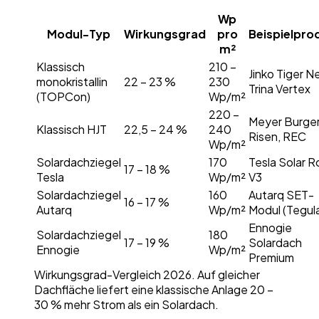
Wp
Modul-Typ
Wirkungsgrad
pro
Beispielpro
m²
Klassisch
210 –
Jinko Tiger N
monokristallin
22 – 23 %
230
Trina Vertex
(TOPCon)
Wp/m²
220 –
Meyer Burger
Klassisch HJT
22,5 – 24 %
240
Risen, REC
Wp/m²
Solardachziegel
170
Tesla Solar R
17 – 18 %
Tesla
Wp/m²
V3
Solardachziegel
160
Autarq SET-
16 – 17 %
Autarq
Wp/m²
Modul (Tegul
Ennogie
Solardachziegel
180
17 – 19 %
Solardach
Ennogie
Wp/m²
Premium
Wirkungsgrad-Vergleich 2026. Auf gleicher
Dachfläche liefert eine klassische Anlage 20 –
30 % mehr Strom als ein Solardach.