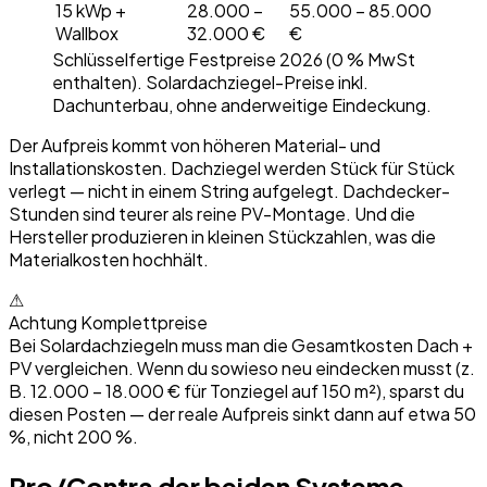
15 kWp +
28.000 –
55.000 – 85.000
Wallbox
32.000 €
€
Schlüsselfertige Festpreise 2026 (0 % MwSt
enthalten). Solardachziegel-Preise inkl.
Dachunterbau, ohne anderweitige Eindeckung.
Der Aufpreis kommt von höheren Material- und
Installationskosten. Dachziegel werden Stück für Stück
verlegt — nicht in einem String aufgelegt. Dachdecker-
Stunden sind teurer als reine PV-Montage. Und die
Hersteller produzieren in kleinen Stückzahlen, was die
Materialkosten hochhält.
⚠
Achtung Komplettpreise
Bei Solardachziegeln muss man die Gesamtkosten Dach +
PV vergleichen. Wenn du sowieso neu eindecken musst (z.
B. 12.000 – 18.000 € für Tonziegel auf 150 m²), sparst du
diesen Posten — der reale Aufpreis sinkt dann auf etwa 50
%, nicht 200 %.
Pro/Contra der beiden Systeme