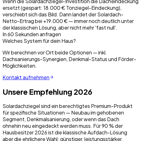
Wenn die Solardachziegel-Investition die Dacheindeckung
ersetzt (gespart: 18.000 € Tonziegel-Eindeckung),
verschiebt sich das Bild. Dann landet der Solardach-
Netto-Ertrag bei +19.000 € — immer noch deutlich unter
der klassischen Lösung, aber nicht mehr 'fast null'.
In 60 Sekunden anfragen
Welches System für dein Haus?
Wir berechnen vor Ort beide Optionen — inkl.
Dachsanierungs-Synergien, Denkmal-Status und Förder-
Möglichkeiten.
Kontakt aufnehmen
Unsere Empfehlung 2026
Solardachziegel sind ein berechtigtes Premium-Produkt
für spezifische Situationen — Neubau im gehobenen
Segment, Denkmalsanierung, oder wenn das Dach
ohnehin neu eingedeckt werden muss. Für 90 % der
Hausbesitzer 2026 ist die klassische Aufdach-Lösung
aber die ehrlichere Wahl: günstiger, leistungsstärker,