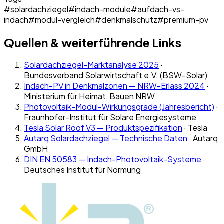
#
solardachziegel
#
indach-module
#
aufdach-vs-
indach
#
modul-vergleich
#
denkmalschutz
#
premium-pv
Quellen & weiterführende Links
Solardachziegel-Marktanalyse 2025
·
Bundesverband Solarwirtschaft e.V. (BSW-Solar)
Indach-PV in Denkmalzonen — NRW-Erlass 2024
·
Ministerium für Heimat, Bauen NRW
Photovoltaik-Modul-Wirkungsgrade (Jahresbericht)
·
Fraunhofer-Institut für Solare Energiesysteme
Tesla Solar Roof V3 — Produktspezifikation
·
Tesla
Autarq Solardachziegel — Technische Daten
·
Autarq
GmbH
DIN EN 50583 — Indach-Photovoltaik-Systeme
·
Deutsches Institut für Normung