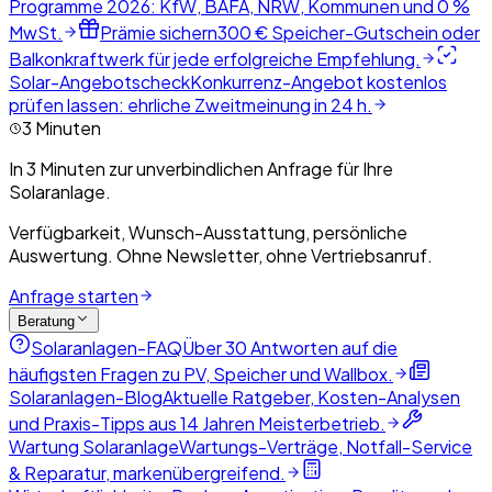
Programme 2026: KfW, BAFA, NRW, Kommunen und 0 %
MwSt.
Prämie sichern
300 € Speicher-Gutschein oder
Balkonkraftwerk für jede erfolgreiche Empfehlung.
Solar-Angebotscheck
Konkurrenz-Angebot kostenlos
prüfen lassen: ehrliche Zweitmeinung in 24 h.
3 Minuten
In 3 Minuten zur unverbindlichen Anfrage für Ihre
Solaranlage.
Verfügbarkeit, Wunsch-Ausstattung, persönliche
Auswertung. Ohne Newsletter, ohne Vertriebsanruf.
Anfrage starten
Beratung
Solaranlagen-FAQ
Über 30 Antworten auf die
häufigsten Fragen zu PV, Speicher und Wallbox.
Solaranlagen-Blog
Aktuelle Ratgeber, Kosten-Analysen
und Praxis-Tipps aus 14 Jahren Meisterbetrieb.
Wartung Solaranlage
Wartungs-Verträge, Notfall-Service
& Reparatur, markenübergreifend.