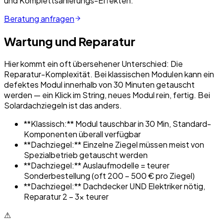
und Komplettsanierungs-Effekten.
Beratung anfragen
Wartung und Reparatur
Hier kommt ein oft übersehener Unterschied: Die
Reparatur-Komplexität. Bei klassischen Modulen kann ein
defektes Modul innerhalb von 30 Minuten getauscht
werden — ein Klick im String, neues Modul rein, fertig. Bei
Solardachziegeln ist das anders.
**Klassisch:** Modul tauschbar in 30 Min, Standard-
Komponenten überall verfügbar
**Dachziegel:** Einzelne Ziegel müssen meist von
Spezialbetrieb getauscht werden
**Dachziegel:** Auslaufmodelle = teurer
Sonderbestellung (oft 200 – 500 € pro Ziegel)
**Dachziegel:** Dachdecker UND Elektriker nötig,
Reparatur 2 – 3× teurer
⚠