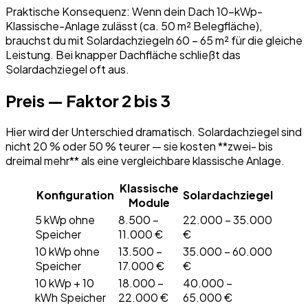
Praktische Konsequenz: Wenn dein Dach 10-kWp-
Klassische-Anlage zulässt (ca. 50 m² Belegfläche),
brauchst du mit Solardachziegeln 60 – 65 m² für die gleiche
Leistung. Bei knapper Dachfläche schließt das
Solardachziegel oft aus.
Preis — Faktor 2 bis 3
Hier wird der Unterschied dramatisch. Solardachziegel sind
nicht 20 % oder 50 % teurer — sie kosten **zwei- bis
dreimal mehr** als eine vergleichbare klassische Anlage.
Klassische
Konfiguration
Solardachziegel
Module
5 kWp ohne
8.500 –
22.000 – 35.000
Speicher
11.000 €
€
10 kWp ohne
13.500 –
35.000 – 60.000
Speicher
17.000 €
€
10 kWp + 10
18.000 –
40.000 –
kWh Speicher
22.000 €
65.000 €