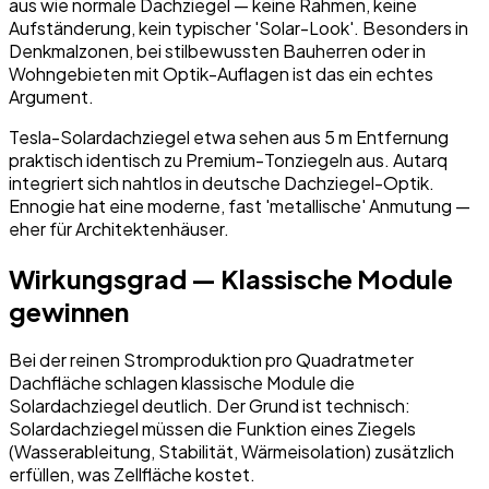
aus wie normale Dachziegel — keine Rahmen, keine
Aufständerung, kein typischer 'Solar-Look'. Besonders in
Denkmalzonen, bei stilbewussten Bauherren oder in
Wohngebieten mit Optik-Auflagen ist das ein echtes
Argument.
Tesla-Solardachziegel etwa sehen aus 5 m Entfernung
praktisch identisch zu Premium-Tonziegeln aus. Autarq
integriert sich nahtlos in deutsche Dachziegel-Optik.
Ennogie hat eine moderne, fast 'metallische' Anmutung —
eher für Architektenhäuser.
Wirkungsgrad — Klassische Module
gewinnen
Bei der reinen Stromproduktion pro Quadratmeter
Dachfläche schlagen klassische Module die
Solardachziegel deutlich. Der Grund ist technisch:
Solardachziegel müssen die Funktion eines Ziegels
(Wasserableitung, Stabilität, Wärmeisolation) zusätzlich
erfüllen, was Zellfläche kostet.