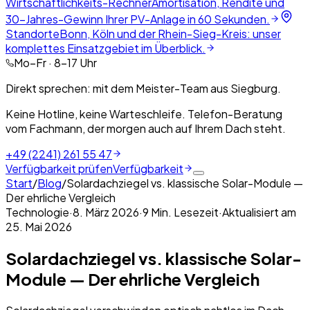
Wirtschaftlichkeits-Rechner
Amortisation, Rendite und
30-Jahres-Gewinn Ihrer PV-Anlage in 60 Sekunden.
Standorte
Bonn, Köln und der Rhein-Sieg-Kreis: unser
komplettes Einsatzgebiet im Überblick.
Mo–Fr · 8–17 Uhr
Direkt sprechen: mit dem Meister-Team aus Siegburg.
Keine Hotline, keine Warteschleife. Telefon-Beratung
vom Fachmann, der morgen auch auf Ihrem Dach steht.
+49 (2241) 261 55 47
Verfügbarkeit prüfen
Verfügbarkeit
Start
/
Blog
/
Solardachziegel vs. klassische Solar-Module —
Der ehrliche Vergleich
Technologie
·
8. März 2026
·
9
Min. Lesezeit
·
Aktualisiert am
25. Mai 2026
Solardachziegel vs. klassische Solar-
Module — Der ehrliche Vergleich