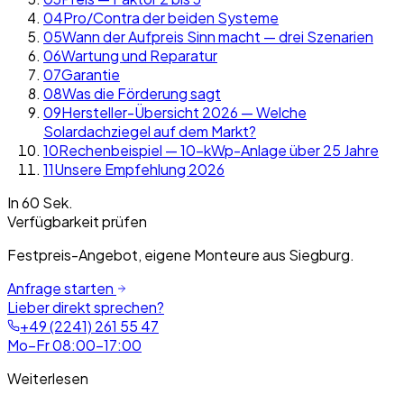
04
Pro/Contra der beiden Systeme
05
Wann der Aufpreis Sinn macht — drei Szenarien
06
Wartung und Reparatur
07
Garantie
08
Was die Förderung sagt
09
Hersteller-Übersicht 2026 — Welche
Solardachziegel auf dem Markt?
10
Rechenbeispiel — 10-kWp-Anlage über 25 Jahre
11
Unsere Empfehlung 2026
In 60 Sek.
Verfügbarkeit prüfen
Festpreis-Angebot, eigene Monteure aus Siegburg.
Anfrage starten
Lieber direkt sprechen?
+49 (2241) 261 55 47
Mo–Fr 08:00–17:00
Weiterlesen