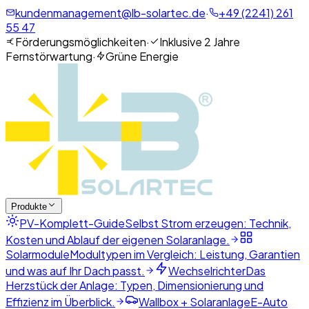
kundenmanagement@lb-solartec.de
·
+49 (2241) 261
55 47
Förderungsmöglichkeiten
·
Inklusive 2 Jahre
Fernstörwartung
·
Grüne Energie
Produkte
PV-Komplett-Guide
Selbst Strom erzeugen: Technik,
Kosten und Ablauf der eigenen Solaranlage.
Solarmodule
Modultypen im Vergleich: Leistung, Garantien
und was auf Ihr Dach passt.
Wechselrichter
Das
Herzstück der Anlage: Typen, Dimensionierung und
Effizienz im Überblick.
Wallbox + Solaranlage
E-Auto