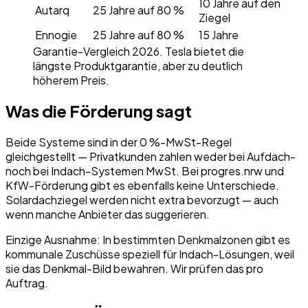
10 Jahre auf den
Autarq
25 Jahre auf 80 %
Ziegel
Ennogie
25 Jahre auf 80 %
15 Jahre
Garantie-Vergleich 2026. Tesla bietet die
längste Produktgarantie, aber zu deutlich
höherem Preis.
Was die Förderung sagt
Beide Systeme sind in der 0 %-MwSt-Regel
gleichgestellt — Privatkunden zahlen weder bei Aufdach-
noch bei Indach-Systemen MwSt. Bei progres.nrw und
KfW-Förderung gibt es ebenfalls keine Unterschiede.
Solardachziegel werden nicht extra bevorzugt — auch
wenn manche Anbieter das suggerieren.
Einzige Ausnahme: In bestimmten Denkmalzonen gibt es
kommunale Zuschüsse speziell für Indach-Lösungen, weil
sie das Denkmal-Bild bewahren. Wir prüfen das pro
Auftrag.