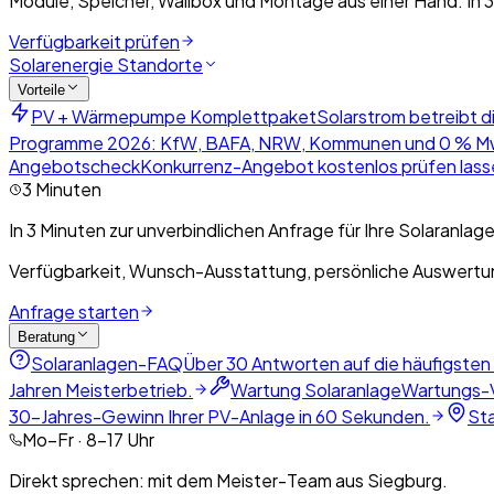
Module, Speicher, Wallbox und Montage aus einer Hand. In 3
Verfügbarkeit prüfen
Solarenergie Standorte
Vorteile
PV + Wärmepumpe Komplettpaket
Solarstrom betreibt d
Programme 2026: KfW, BAFA, NRW, Kommunen und 0 % M
Angebotscheck
Konkurrenz-Angebot kostenlos prüfen lasse
3 Minuten
In 3 Minuten zur unverbindlichen Anfrage für Ihre Solaranlage
Verfügbarkeit, Wunsch-Ausstattung, persönliche Auswertun
Anfrage starten
Beratung
Solaranlagen-FAQ
Über 30 Antworten auf die häufigsten
Jahren Meisterbetrieb.
Wartung Solaranlage
Wartungs-V
30-Jahres-Gewinn Ihrer PV-Anlage in 60 Sekunden.
St
Mo–Fr · 8–17 Uhr
Direkt sprechen: mit dem Meister-Team aus Siegburg.