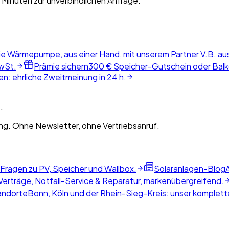
 Minuten zur unverbindlichen Anfrage.
ie Wärmepumpe, aus einer Hand, mit unserem Partner V.B. au
wSt.
Prämie sichern
300 € Speicher-Gutschein oder Balko
n: ehrliche Zweitmeinung in 24 h.
.
g. Ohne Newsletter, ohne Vertriebsanruf.
 Fragen zu PV, Speicher und Wallbox.
Solaranlagen-Blog
erträge, Notfall-Service & Reparatur, markenübergreifend.
andorte
Bonn, Köln und der Rhein-Sieg-Kreis: unser komplette