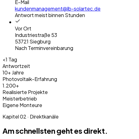
E-Mail
kundenmanagement@lb-solartec.de
Antwort meist binnen Stunden
Vor Ort
Industriestraße 53
53721 Siegburg
Nach Terminvereinbarung
<1 Tag
Antwortzeit
10+ Jahre
Photovoltaik-Erfahrung
1.200+
Realisierte Projekte
Meisterbetrieb
Eigene Monteure
Kapitel 02 · Direktkanäle
Am schnellsten geht es direkt.