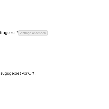
rage zu. *
Anfrage absenden
nzugsgebiet vor Ort.