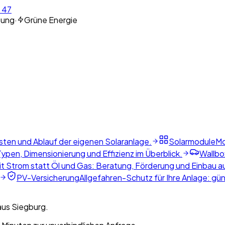
 47
tung
·
Grüne Energie
sten und Ablauf der eigenen Solaranlage.
Solarmodule
Mo
ypen, Dimensionierung und Effizienz im Überblick.
Wallbo
t Strom statt Öl und Gas: Beratung, Förderung und Einbau a
PV-Versicherung
Allgefahren-Schutz für Ihre Anlage: gü
aus Siegburg.