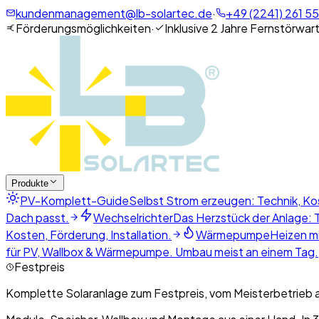
kundenmanagement@lb-solartec.de
·
+49 (2241) 261 55
Förderungsmöglichkeiten
·
Inklusive 2 Jahre Fernstörwar
Produkte
PV-Komplett-Guide
Selbst Strom erzeugen: Technik, Ko
Dach passt.
Wechselrichter
Das Herzstück der Anlage: T
Kosten, Förderung, Installation.
Wärmepumpe
Heizen mi
für PV, Wallbox & Wärmepumpe. Umbau meist an einem Tag.
Festpreis
Komplette Solaranlage zum Festpreis, vom Meisterbetrieb 