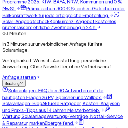
Programme 2026: KfW, BAFA, NRW, Kommunen und 0 %
MwSt.
Prämie sichern
300 € Speicher-Gutschein oder
Balkonkraftwerk für jede erfolgreiche Empfehlung.
Solar-Angebotscheck
Konkurrenz-Angebot kostenlos
prüfen lassen: ehrliche Zweitmeinung in 24 h.
3 Minuten
In 3 Minuten zur unverbindlichen Anfrage für Ihre
Solaranlage.
Verfügbarkeit, Wunsch-Ausstattung, persönliche
Auswertung. Ohne Newsletter, ohne Vertriebsanruf.
Anfrage starten
Beratung
Solaranlagen-FAQ
Über 30 Antworten auf die
häufigsten Fragen zu PV, Speicher und Wallbox.
Solaranlagen-Blog
Aktuelle Ratgeber, Kosten-Analysen
und Praxis-Tipps aus 14 Jahren Meisterbetrieb.
Wartung Solaranlage
Wartungs-Verträge, Notfall-Service
& Reparatur, markenübergreifend.