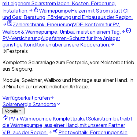
mit eigenem Solarstrom laden: Kosten, Förderung,
Installation.
Wärmepumpe
Heizen mit Strom statt Öl
und Gas: Beratung, Förderung und Einbau aus der Region.
Zählerschrank-Erneuerung
VDE-konform für PV,
Wallbox & Wärmepumpe. Umbau meist an einem Tag.
PV-Versicherung
Allgefahren-Schutz für Ihre Anlage:
günstige Konditionen über unsere Kooperation.
Festpreis
Komplette Solaranlage zum Festpreis, vom Meisterbetrieb
aus Siegburg.
Module, Speicher, Wallbox und Montage aus einer Hand. In
3 Minuten zur unverbindlichen Anfrage.
Verfügbarkeit prüfen
Solarenergie Standorte
Vorteile
PV + Wärmepumpe Komplettpaket
Solarstrom betreibt
die Wärmepumpe, aus einer Hand, mit unserem Partner
V.B. aus der Region.
Photovoltaik-Förderungen
Alle