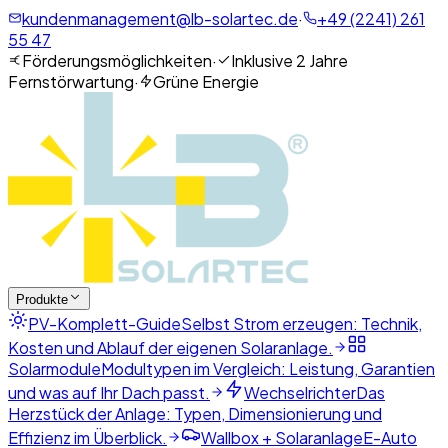
kundenmanagement@lb-solartec.de
·
+49 (2241) 261
55 47
Förderungsmöglichkeiten
·
Inklusive 2 Jahre
Fernstörwartung
·
Grüne Energie
Produkte
PV-Komplett-Guide
Selbst Strom erzeugen: Technik,
Kosten und Ablauf der eigenen Solaranlage.
Solarmodule
Modultypen im Vergleich: Leistung, Garantien
und was auf Ihr Dach passt.
Wechselrichter
Das
Herzstück der Anlage: Typen, Dimensionierung und
Effizienz im Überblick.
Wallbox + Solaranlage
E-Auto