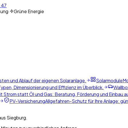
 47
tung
·
Grüne Energie
sten und Ablauf der eigenen Solaranlage.
Solarmodule
Mo
ypen, Dimensionierung und Effizienz im Überblick.
Wallbo
t Strom statt Öl und Gas: Beratung, Förderung und Einbau a
PV-Versicherung
Allgefahren-Schutz für Ihre Anlage: gü
aus Siegburg.