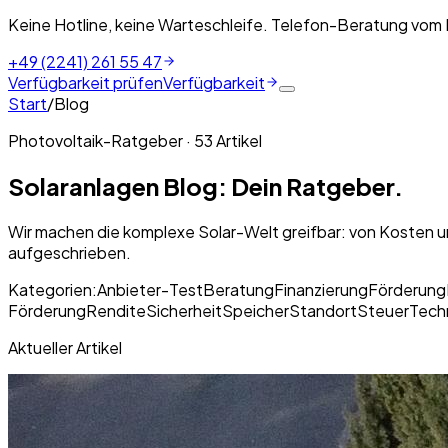
Keine Hotline, keine Warteschleife. Telefon-Beratung vom
+49 (2241) 261 55 47
Verfügbarkeit prüfen
Verfügbarkeit
Start
/
Blog
Photovoltaik-Ratgeber ·
53
Artikel
Solaranlagen Blog: Dein Ratgeber.
Wir machen die komplexe Solar-Welt greifbar: von Kosten
aufgeschrieben.
Kategorien:
Anbieter-Test
Beratung
Finanzierung
Förderung
Förderung
Rendite
Sicherheit
Speicher
Standort
Steuer
Tech
Aktueller Artikel