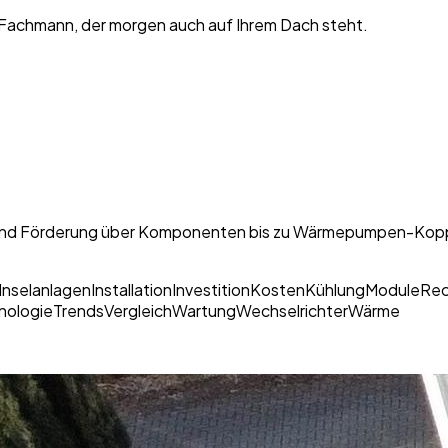
 Fachmann, der morgen auch auf Ihrem Dach steht.
 und Förderung über Komponenten bis zu Wärmepumpen-Kopplu
Inselanlagen
Installation
Investition
Kosten
Kühlung
Module
Rec
nologie
Trends
Vergleich
Wartung
Wechselrichter
Wärme