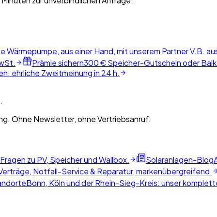
 Minuten zur unverbindlichen Anfrage.
ie Wärmepumpe, aus einer Hand, mit unserem Partner V.B. au
wSt.
Prämie sichern
300 € Speicher-Gutschein oder Balko
n: ehrliche Zweitmeinung in 24 h.
.
g. Ohne Newsletter, ohne Vertriebsanruf.
 Fragen zu PV, Speicher und Wallbox.
Solaranlagen-Blog
erträge, Notfall-Service & Reparatur, markenübergreifend.
andorte
Bonn, Köln und der Rhein-Sieg-Kreis: unser komplette