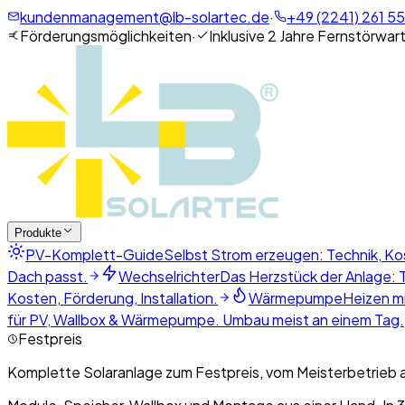
kundenmanagement@lb-solartec.de
·
+49 (2241) 261 55
Förderungsmöglichkeiten
·
Inklusive 2 Jahre Fernstörwar
Produkte
PV-Komplett-Guide
Selbst Strom erzeugen: Technik, Ko
Dach passt.
Wechselrichter
Das Herzstück der Anlage: T
Kosten, Förderung, Installation.
Wärmepumpe
Heizen mi
für PV, Wallbox & Wärmepumpe. Umbau meist an einem Tag.
Festpreis
Komplette Solaranlage zum Festpreis, vom Meisterbetrieb 