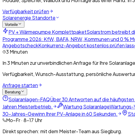
Module, Speicher, Wallbox und Montage aus einer Hand. In 3
Verfügbarkeit prüfen
Solarenergie Standorte
Vorteile
PV + Wärmepumpe Komplettpaket
Solarstrom betreibt d
Programme 2026: KfW, BAFA, NRW, Kommunen und 0 % M
Angebotscheck
Konkurrenz-Angebot kostenlos prüfen lasse
3 Minuten
In 3 Minuten zur unverbindlichen Anfrage für Ihre Solaranlage
Verfügbarkeit, Wunsch-Ausstattung, persönliche Auswertun
Anfrage starten
Beratung
Solaranlagen-FAQ
Über 30 Antworten auf die häufigsten
Jahren Meisterbetrieb.
Wartung Solaranlage
Wartungs-V
30-Jahres-Gewinn Ihrer PV-Anlage in 60 Sekunden.
St
Mo–Fr · 8–17 Uhr
Direkt sprechen: mit dem Meister-Team aus Siegburg.