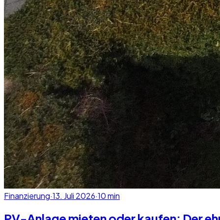
Finanzierung
·
13. Juli 2026
·
10
min
PV-Anlage mieten oder kaufen: Der eh