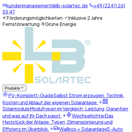
kundenmanagement@lb-solartec.de
·
+49 (2241) 261
55 47
Förderungsmöglichkeiten
·
Inklusive 2 Jahre
Fernstörwartung
·
Grüne Energie
Produkte
PV-Komplett-Guide
Selbst Strom erzeugen: Technik,
Kosten und Ablauf der eigenen Solaranlage.
Solarmodule
Modultypen im Vergleich: Leistung, Garantien
und was auf Ihr Dach passt.
Wechselrichter
Das
Herzstück der Anlage: Typen, Dimensionierung und
Effizienz im Überblick.
Wallbox + Solaranlage
E-Auto