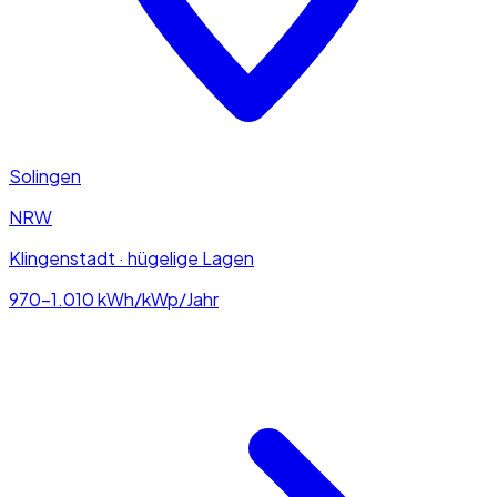
Solingen
NRW
Klingenstadt · hügelige Lagen
970–1.010
kWh/kWp/Jahr