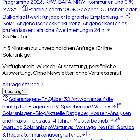
Programme 2026: KfW, BAFA, NRW, Kommunen und 0 %
MwSt.
Prämie sichern
300 € Speicher-Gutschein oder
Balkonkraftwerk für jede erfolgreiche Empfehlung.
Solar-Angebotscheck
Konkurrenz-Angebot kostenlos
prüfen lassen: ehrliche Zweitmeinung in 24 h.
3 Minuten
In 3 Minuten zur unverbindlichen Anfrage für Ihre
Solaranlage.
Verfügbarkeit, Wunsch-Ausstattung, persönliche
Auswertung. Ohne Newsletter, ohne Vertriebsanruf.
Anfrage starten
Beratung
Solaranlagen-FAQ
Über 30 Antworten auf die
häufigsten Fragen zu PV, Speicher und Wallbox.
Solaranlagen-Blog
Aktuelle Ratgeber, Kosten-Analysen
und Praxis-Tipps aus 14 Jahren Meisterbetrieb.
Wartung Solaranlage
Wartungs-Verträge, Notfall-Service
& Reparatur, markenübergreifend.