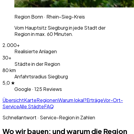
Region Bonn · Rhein-Sieg-Kreis
Vom Hauptsitz Siegburg in jede Stadt der
Region in max. 60 Minuten.
2.000+
Realisierte Anlagen
30+
Städte in der Region
80 km
Anfahrtsradius Siegburg
5,0 ★
Google · 125 Reviews
Übersicht
Karte
Regionen
Warum lokal?
Erträge
Vor-Ort-
Service
Alle Städte
FAQ
Schnellantwort · Service-Region in Zahlen
Wo wir bauen: und warum die Region