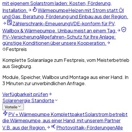
mit eigenem Solarstrom laden: Kosten, Förderung,
Installation.
Wärmepumpe
Heizen mit Strom statt Öl
und Gas: Beratung, Förderung und Einbau aus der Region.
Zählerschrank-Erneuerung
VDE-konform für PV,
Wallbox & Wärmepumpe. Umbau meist an einem Tag.
PV-Versicherung
Allgefahren-Schutz für Ihre Anlage:
günstige Konditionen über unsere Kooperation.
Festpreis
Komplette Solaranlage zum Festpreis, vom Meisterbetrieb
aus Siegburg.
Module, Speicher, Wallbox und Montage aus einer Hand. In
3 Minuten zur unverbindlichen Anfrage.
Verfügbarkeit prüfen
Solarenergie Standorte
Vorteile
PV + Wärmepumpe Komplettpaket
Solarstrom betreibt
die Wärmepumpe, aus einer Hand, mit unserem Partner
V.B. aus der Region.
Photovoltaik-Förderungen
Alle