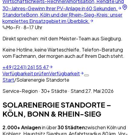
Wirtschaftlichkeits-Rechner
Amortisation, Rendite und
30-Jahres-Gewinn Ihrer PV-Anlage in 60 Sekunden.
Standorte
Bonn, Köln und der Rhein-Sieg-Kreis: unser
komplettes Einsatzgebiet im Überblick.
Mo–Fr · 8–17 Uhr
Direkt sprechen: mit dem Meister-Team aus Siegburg.
Keine Hotline, keine Warteschleife. Telefon-Beratung
vom Fachmann, der morgen auch auf Ihrem Dach steht.
+49 (2241) 261 55 47
Verfügbarkeit prüfen
Verfügbarkeit
Start
/
Solarenergie Standorte
Service-Region · 30+ Städte · Stand
27. Mai 2026
SOLARENERGIE STANDORTE –
KÖLN, BONN & RHEIN-SIEG
2.000+ Anlagen
in über
30 Städten
zwischen Köln und
Koblenz. Hauptsitz Siegburg, Anfahrtsradius 80 km. Vor-