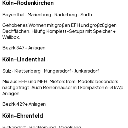
Köln-
Rodenkirchen
Bayenthal · Marienburg · Raderberg · Sürth
Gehobenes Wohnen mit großen EFH und großzügigen
Dachflächen. Häufig Komplett-Setups mit Speicher +
Wallbox.
Bezirk 3
47+
Anlagen
Köln-
Lindenthal
Sülz · Klettenberg · Müngersdorf · Junkersdorf
Mix aus EFH und MFH. Mieterstrom-Modelle besonders
nachgefragt. Auch Reihenhäuser mit kompakten 6–8 kWp
Anlagen.
Bezirk 4
29+
Anlagen
Köln-
Ehrenfeld
Bickendorf · Bocklemünd · Vogelsang