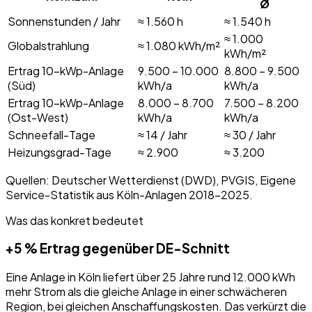
Ø
Sonnenstunden / Jahr
≈ 1.560 h
≈ 1.540 h
≈ 1.000
Globalstrahlung
≈ 1.080 kWh/m²
kWh/m²
Ertrag 10-kWp-Anlage
9.500 – 10.000
8.800 – 9.500
(Süd)
kWh/a
kWh/a
Ertrag 10-kWp-Anlage
8.000 – 8.700
7.500 – 8.200
(Ost-West)
kWh/a
kWh/a
Schneefall-Tage
≈ 14 / Jahr
≈ 30 / Jahr
Heizungsgrad-Tage
≈ 2.900
≈ 3.200
Quellen: Deutscher Wetterdienst (DWD), PVGIS, Eigene
Service-Statistik aus Köln-Anlagen 2018–2025.
Was das konkret bedeutet
+5 % Ertrag gegenüber DE-Schnitt
Eine Anlage in Köln liefert über 25 Jahre rund 12.000 kWh
mehr Strom als die gleiche Anlage in einer schwächeren
Region, bei gleichen Anschaffungskosten. Das verkürzt die