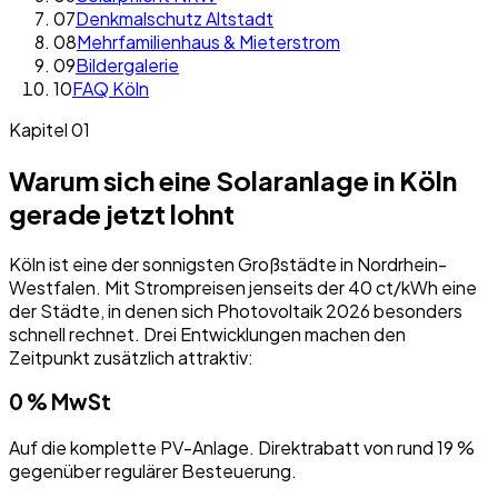
07
Denkmalschutz Altstadt
08
Mehrfamilienhaus & Mieterstrom
09
Bildergalerie
10
FAQ Köln
Kapitel 01
Warum sich eine Solaranlage in Köln
gerade jetzt lohnt
Köln ist eine der sonnigsten Großstädte in Nordrhein-
Westfalen. Mit Strompreisen jenseits der 40 ct/kWh eine
der Städte, in denen sich Photovoltaik 2026 besonders
schnell rechnet. Drei Entwicklungen machen den
Zeitpunkt zusätzlich attraktiv:
0 % MwSt
Auf die komplette PV-Anlage. Direktrabatt von rund 19 %
gegenüber regulärer Besteuerung.