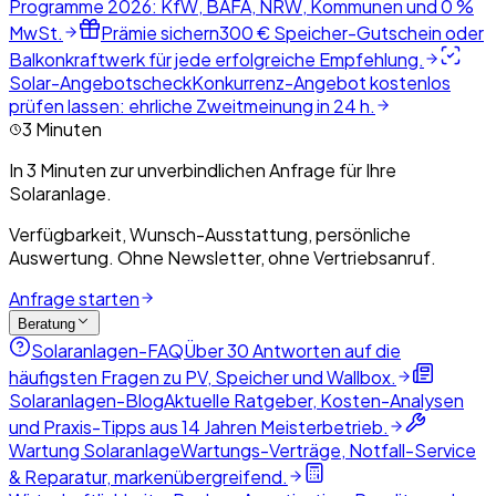
Programme 2026: KfW, BAFA, NRW, Kommunen und 0 %
MwSt.
Prämie sichern
300 € Speicher-Gutschein oder
Balkonkraftwerk für jede erfolgreiche Empfehlung.
Solar-Angebotscheck
Konkurrenz-Angebot kostenlos
prüfen lassen: ehrliche Zweitmeinung in 24 h.
3 Minuten
In 3 Minuten zur unverbindlichen Anfrage für Ihre
Solaranlage.
Verfügbarkeit, Wunsch-Ausstattung, persönliche
Auswertung. Ohne Newsletter, ohne Vertriebsanruf.
Anfrage starten
Beratung
Solaranlagen-FAQ
Über 30 Antworten auf die
häufigsten Fragen zu PV, Speicher und Wallbox.
Solaranlagen-Blog
Aktuelle Ratgeber, Kosten-Analysen
und Praxis-Tipps aus 14 Jahren Meisterbetrieb.
Wartung Solaranlage
Wartungs-Verträge, Notfall-Service
& Reparatur, markenübergreifend.