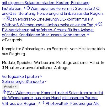
mit eigenem Solarstrom laden: Kosten, Förderung,
Installation.
Wärmepumpe
Heizen mit Strom statt Öl
und Gas: Beratung, Förderung und Einbau aus der Region.
Zählerschrank-Erneuerung
VDE-konform für PV,
Wallbox & Wärmepumpe. Umbau meist an einem Tag.
PV-Versicherung
Allgefahren-Schutz für Ihre Anlage:
günstige Konditionen über unsere Kooperation.
Festpreis
Komplette Solaranlage zum Festpreis, vom Meisterbetrieb
aus Siegburg.
Module, Speicher, Wallbox und Montage aus einer Hand. In
3 Minuten zur unverbindlichen Anfrage.
Verfügbarkeit prüfen
Solarenergie Standorte
Vorteile
PV + Wärmepumpe Komplettpaket
Solarstrom betreibt
die Wärmepumpe, aus einer Hand, mit unserem Partner
V.B. aus der Region.
Photovoltaik-Förderungen
Alle