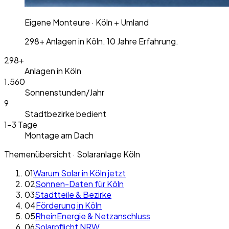
Eigene Monteure · Köln + Umland
298+ Anlagen in Köln. 10 Jahre Erfahrung.
298+
Anlagen in Köln
1.560
Sonnenstunden/Jahr
9
Stadtbezirke bedient
1–3 Tage
Montage am Dach
Themenübersicht · Solaranlage Köln
01
Warum Solar in Köln jetzt
02
Sonnen-Daten für Köln
03
Stadtteile & Bezirke
04
Förderung in Köln
05
RheinEnergie & Netzanschluss
06
Solarpflicht NRW