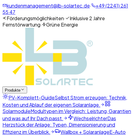
kundenmanagement@lb-solartec.de
·
+49 (2241) 261
55 47
Förderungsmöglichkeiten
·
Inklusive 2 Jahre
Fernstörwartung
·
Grüne Energie
Produkte
PV-Komplett-Guide
Selbst Strom erzeugen: Technik,
Kosten und Ablauf der eigenen Solaranlage.
Solarmodule
Modultypen im Vergleich: Leistung, Garantien
und was auf Ihr Dach passt.
Wechselrichter
Das
Herzstück der Anlage: Typen, Dimensionierung und
Effizienz im Überblick.
Wallbox + Solaranlage
E-Auto