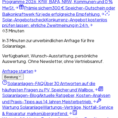
Programme 2026: KfW, BAFA, NRW, Kommunen und 0 %
MwSt.
Prämie sichern
300 € Speicher-Gutschein oder
Balkonkraftwerk für jede erfolgreiche Empfehlung.
Solar-Angebotscheck
Konkurrenz-Angebot kostenlos
prüfen lassen: ehrliche Zweitmeinung in 24 h.
3 Minuten
In 3 Minuten zur unverbindlichen Anfrage für Ihre
Solaranlage.
Verfügbarkeit, Wunsch-Ausstattung, persönliche
Auswertung. Ohne Newsletter, ohne Vertriebsanruf.
Anfrage starten
Beratung
Solaranlagen-FAQ
Über 30 Antworten auf die
häufigsten Fragen zu PV, Speicher und Wallbox.
Solaranlagen-Blog
Aktuelle Ratgeber, Kosten-Analysen
und Praxis-Tipps aus 14 Jahren Meisterbetrieb.
Wartung Solaranlage
Wartungs-Verträge, Notfall-Service
& Reparatur, markenübergreifend.