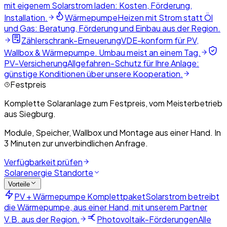
mit eigenem Solarstrom laden: Kosten, Förderung,
Installation.
Wärmepumpe
Heizen mit Strom statt Öl
und Gas: Beratung, Förderung und Einbau aus der Region.
Zählerschrank-Erneuerung
VDE-konform für PV,
Wallbox & Wärmepumpe. Umbau meist an einem Tag.
PV-Versicherung
Allgefahren-Schutz für Ihre Anlage:
günstige Konditionen über unsere Kooperation.
Festpreis
Komplette Solaranlage zum Festpreis, vom Meisterbetrieb
aus Siegburg.
Module, Speicher, Wallbox und Montage aus einer Hand. In
3 Minuten zur unverbindlichen Anfrage.
Verfügbarkeit prüfen
Solarenergie Standorte
Vorteile
PV + Wärmepumpe Komplettpaket
Solarstrom betreibt
die Wärmepumpe, aus einer Hand, mit unserem Partner
V.B. aus der Region.
Photovoltaik-Förderungen
Alle