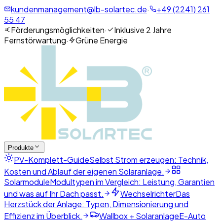
kundenmanagement@lb-solartec.de
·
+49 (2241) 261
55 47
Förderungsmöglichkeiten
·
Inklusive 2 Jahre
Fernstörwartung
·
Grüne Energie
Produkte
PV-Komplett-Guide
Selbst Strom erzeugen: Technik,
Kosten und Ablauf der eigenen Solaranlage.
Solarmodule
Modultypen im Vergleich: Leistung, Garantien
und was auf Ihr Dach passt.
Wechselrichter
Das
Herzstück der Anlage: Typen, Dimensionierung und
Effizienz im Überblick.
Wallbox + Solaranlage
E-Auto