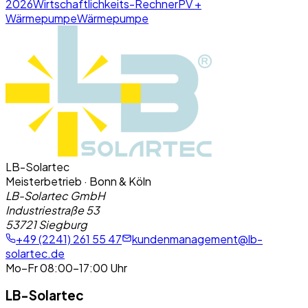
2026
Wirtschaftlichkeits-Rechner
PV +
Wärmepumpe
Wärmepumpe
LB-Solartec
Meisterbetrieb · Bonn & Köln
LB-Solartec GmbH
Industriestraße 53
53721 Siegburg
+49 (2241) 261 55 47
kundenmanagement@lb-
solartec.de
Mo–Fr 08:00–17:00 Uhr
LB-Solartec