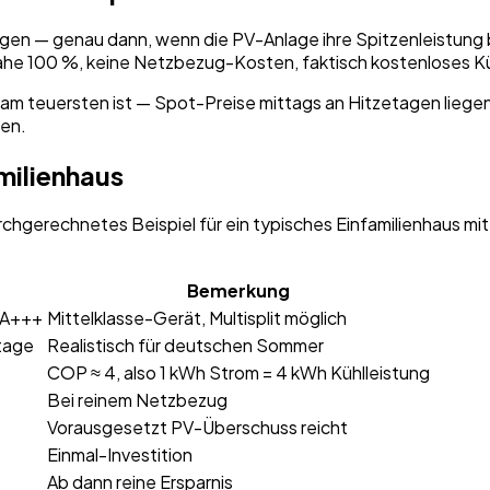
gen — genau dann, wenn die PV-Anlage ihre Spitzenleistung br
ahe 100 %, keine Netzbezug-Kosten, faktisch kostenloses K
m teuersten ist — Spot-Preise mittags an Hitzetagen liegen 2
en.
milienhaus
durchgerechnetes Beispiel für ein typisches Einfamilienhaus
Bemerkung
, A+++
Mittelklasse-Gerät, Multisplit möglich
tage
Realistisch für deutschen Sommer
COP ≈ 4, also 1 kWh Strom = 4 kWh Kühlleistung
Bei reinem Netzbezug
Vorausgesetzt PV-Überschuss reicht
Einmal-Investition
Ab dann reine Ersparnis