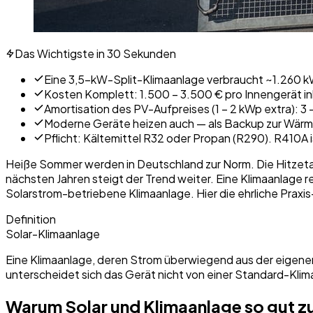
Das Wichtigste in 30 Sekunden
Eine 3,5-kW-Split-Klimaanlage verbraucht ~1.260 kW
Kosten Komplett: 1.500 – 3.500 € pro Innengerät inkl
Amortisation des PV-Aufpreises (1 – 2 kWp extra): 
Moderne Geräte heizen auch — als Backup zur Wärme
Pflicht: Kältemittel R32 oder Propan (R290). R410A 
Heiße Sommer werden in Deutschland zur Norm. Die Hitzetag
nächsten Jahren steigt der Trend weiter. Eine Klimaanlage re
Solarstrom-betriebene Klimaanlage. Hier die ehrliche Praxis
Definition
Solar-Klimaanlage
Eine Klimaanlage, deren Strom überwiegend aus der eigene
unterscheidet sich das Gerät nicht von einer Standard-Kli
Warum Solar und Klimaanlage so gut