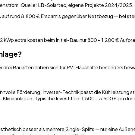
genstrom. Quelle: LB-Solartec, eigene Projekte 2024/2025.
 auf rund 8.800 € Ersparnis gegenüber Netzbezug — bei ste
2 kWp extra kosten beim Initial-Bau nur 800 – 1.200 € Aufprei
nlage?
er drei Bauarten haben sich für PV-Haushalte besonders bew
 sinnvolle Förderung. Inverter-Technik passt die Kühlleistun
-Klimaanlagen. Typische Investition: 1.500 – 3.500 € pro Inneng
ästhetisch besser als mehrere Single-Splits — nur eine Außen