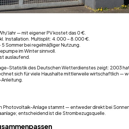
h/Jahr — mit eigener PV kostet das 0 €.
. Installation. Multisplit: 4.000 – 8.000 €.
3 – 5 Sommer bei regelmäßiger Nutzung.
pumpe im Winter sinnvoll.
ist auslaufend.
e-Statistik des Deutschen Wetterdienstes zeigt: 2003 hatte
chnet sich für viele Haushalte mittlerweile wirtschaftlich — 
-Anleitung.
n Photovoltaik-Anlage stammt — entweder direkt bei Sonnensc
maanlage; entscheidend ist die Strombezugsquelle.
 zusammenpassen