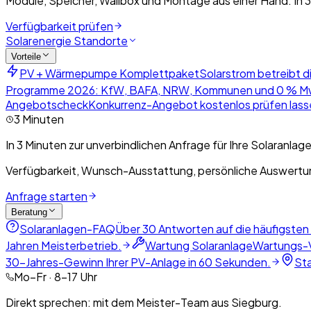
Module, Speicher, Wallbox und Montage aus einer Hand. In 3
Verfügbarkeit prüfen
Solarenergie Standorte
Vorteile
PV + Wärmepumpe Komplettpaket
Solarstrom betreibt d
Programme 2026: KfW, BAFA, NRW, Kommunen und 0 % M
Angebotscheck
Konkurrenz-Angebot kostenlos prüfen lasse
3 Minuten
In 3 Minuten zur unverbindlichen Anfrage für Ihre Solaranlage
Verfügbarkeit, Wunsch-Ausstattung, persönliche Auswertun
Anfrage starten
Beratung
Solaranlagen-FAQ
Über 30 Antworten auf die häufigsten
Jahren Meisterbetrieb.
Wartung Solaranlage
Wartungs-V
30-Jahres-Gewinn Ihrer PV-Anlage in 60 Sekunden.
St
Mo–Fr · 8–17 Uhr
Direkt sprechen: mit dem Meister-Team aus Siegburg.