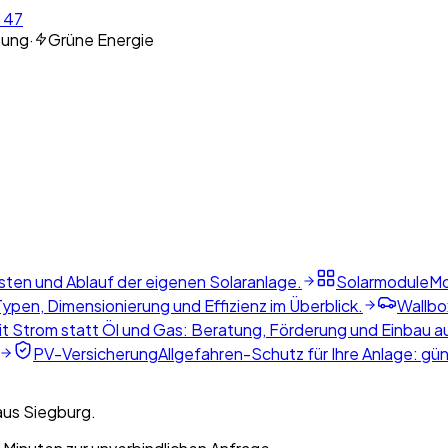
 47
tung
·
Grüne Energie
sten und Ablauf der eigenen Solaranlage.
Solarmodule
Mo
ypen, Dimensionierung und Effizienz im Überblick.
Wallbo
t Strom statt Öl und Gas: Beratung, Förderung und Einbau a
PV-Versicherung
Allgefahren-Schutz für Ihre Anlage: gü
aus Siegburg.