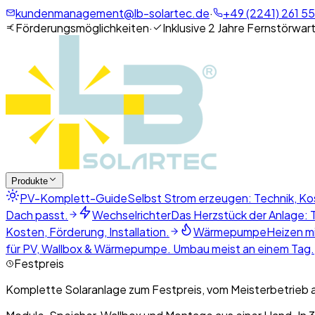
kundenmanagement@lb-solartec.de
·
+49 (2241) 261 55
Förderungsmöglichkeiten
·
Inklusive 2 Jahre Fernstörwar
Produkte
PV-Komplett-Guide
Selbst Strom erzeugen: Technik, Ko
Dach passt.
Wechselrichter
Das Herzstück der Anlage: T
Kosten, Förderung, Installation.
Wärmepumpe
Heizen mi
für PV, Wallbox & Wärmepumpe. Umbau meist an einem Tag.
Festpreis
Komplette Solaranlage zum Festpreis, vom Meisterbetrieb 