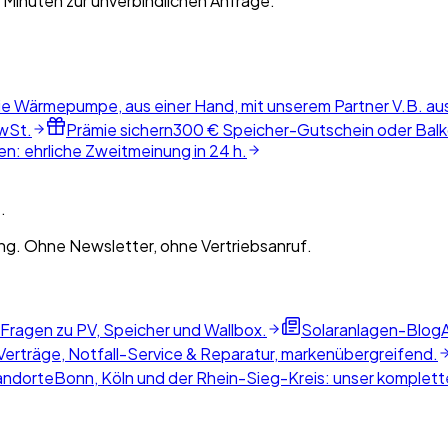
 Minuten zur unverbindlichen Anfrage.
ie Wärmepumpe, aus einer Hand, mit unserem Partner V.B. au
wSt.
Prämie sichern
300 € Speicher-Gutschein oder Balko
n: ehrliche Zweitmeinung in 24 h.
.
g. Ohne Newsletter, ohne Vertriebsanruf.
 Fragen zu PV, Speicher und Wallbox.
Solaranlagen-Blog
erträge, Notfall-Service & Reparatur, markenübergreifend.
andorte
Bonn, Köln und der Rhein-Sieg-Kreis: unser komplette