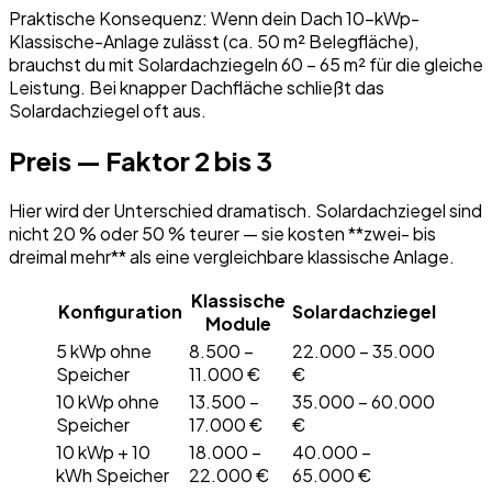
Praktische Konsequenz: Wenn dein Dach 10-kWp-
Klassische-Anlage zulässt (ca. 50 m² Belegfläche),
brauchst du mit Solardachziegeln 60 – 65 m² für die gleiche
Leistung. Bei knapper Dachfläche schließt das
Solardachziegel oft aus.
Preis — Faktor 2 bis 3
Hier wird der Unterschied dramatisch. Solardachziegel sind
nicht 20 % oder 50 % teurer — sie kosten **zwei- bis
dreimal mehr** als eine vergleichbare klassische Anlage.
Klassische
Konfiguration
Solardachziegel
Module
5 kWp ohne
8.500 –
22.000 – 35.000
Speicher
11.000 €
€
10 kWp ohne
13.500 –
35.000 – 60.000
Speicher
17.000 €
€
10 kWp + 10
18.000 –
40.000 –
kWh Speicher
22.000 €
65.000 €