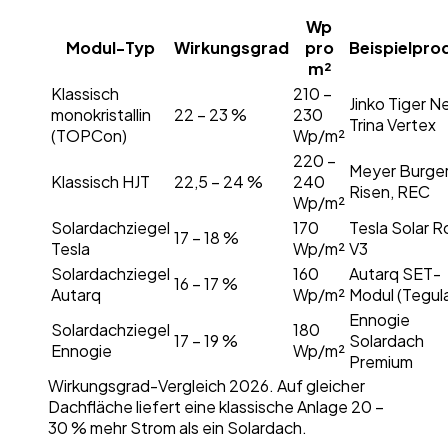
Wp
Modul-Typ
Wirkungsgrad
pro
Beispielpro
m²
Klassisch
210 –
Jinko Tiger N
monokristallin
22 – 23 %
230
Trina Vertex
(TOPCon)
Wp/m²
220 –
Meyer Burger
Klassisch HJT
22,5 – 24 %
240
Risen, REC
Wp/m²
Solardachziegel
170
Tesla Solar R
17 – 18 %
Tesla
Wp/m²
V3
Solardachziegel
160
Autarq SET-
16 – 17 %
Autarq
Wp/m²
Modul (Tegul
Ennogie
Solardachziegel
180
17 – 19 %
Solardach
Ennogie
Wp/m²
Premium
Wirkungsgrad-Vergleich 2026. Auf gleicher
Dachfläche liefert eine klassische Anlage 20 –
30 % mehr Strom als ein Solardach.