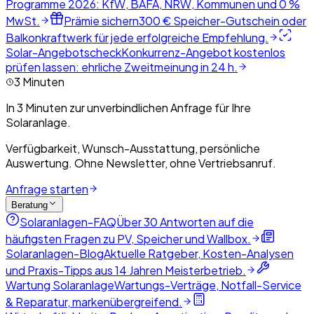
Programme 2026: KfW, BAFA, NRW, Kommunen und 0 %
MwSt.
Prämie sichern
300 € Speicher-Gutschein oder
Balkonkraftwerk für jede erfolgreiche Empfehlung.
Solar-Angebotscheck
Konkurrenz-Angebot kostenlos
prüfen lassen: ehrliche Zweitmeinung in 24 h.
3 Minuten
In 3 Minuten zur unverbindlichen Anfrage für Ihre
Solaranlage.
Verfügbarkeit, Wunsch-Ausstattung, persönliche
Auswertung. Ohne Newsletter, ohne Vertriebsanruf.
Anfrage starten
Beratung
Solaranlagen-FAQ
Über 30 Antworten auf die
häufigsten Fragen zu PV, Speicher und Wallbox.
Solaranlagen-Blog
Aktuelle Ratgeber, Kosten-Analysen
und Praxis-Tipps aus 14 Jahren Meisterbetrieb.
Wartung Solaranlage
Wartungs-Verträge, Notfall-Service
& Reparatur, markenübergreifend.