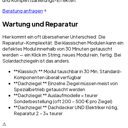
und Komplettsanierungs-Effekten.
Beratung anfragen
Wartung und Reparatur
Hier kommt ein oft übersehener Unterschied: Die
Reparatur-Komplexität. Bei klassischen Modulen kann ein
defektes Modul innerhalb von 30 Minuten getauscht
werden — ein Klick im String, neues Modul rein, fertig. Bei
Solardachziegeln ist das anders.
**Klassisch:** Modul tauschbar in 30 Min, Standard-
Komponenten überall verfügbar
**Dachziegel:** Einzelne Ziegel müssen meist von
Spezialbetrieb getauscht werden
**Dachziegel:** Auslaufmodelle = teurer
Sonderbestellung (oft 200 – 500 € pro Ziegel)
**Dachziegel:** Dachdecker UND Elektriker nötig,
Reparatur 2 – 3× teurer
⚠