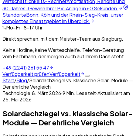
Wirtschaftlichkeits-Rechner
Amortisation, Rendite und
30-Jahres-Gewinn Ihrer PV-Anlage in 60 Sekunden.
Standorte
Bonn, Köln und der Rhein-Sieg-Kreis: unser
komplettes Einsatzgebiet im Überblick.
Mo–Fr · 8–17 Uhr
Direkt sprechen: mit dem Meister-Team aus Siegburg.
Keine Hotline, keine Warteschleife. Telefon-Beratung
vom Fachmann, der morgen auch auf Ihrem Dach steht.
+49 (2241) 261 55 47
Verfügbarkeit prüfen
Verfügbarkeit
Start
/
Blog
/
Solardachziegel vs. klassische Solar-Module —
Der ehrliche Vergleich
Technologie
·
8. März 2026
·
9
Min. Lesezeit
·
Aktualisiert am
25. Mai 2026
Solardachziegel vs. klassische Solar-
Module — Der ehrliche Vergleich