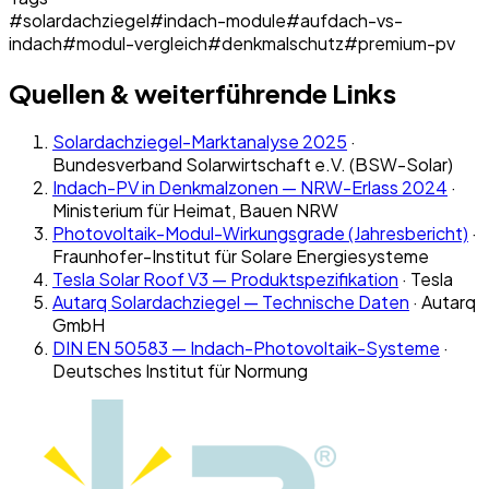
#
solardachziegel
#
indach-module
#
aufdach-vs-
indach
#
modul-vergleich
#
denkmalschutz
#
premium-pv
Quellen & weiterführende Links
Solardachziegel-Marktanalyse 2025
·
Bundesverband Solarwirtschaft e.V. (BSW-Solar)
Indach-PV in Denkmalzonen — NRW-Erlass 2024
·
Ministerium für Heimat, Bauen NRW
Photovoltaik-Modul-Wirkungsgrade (Jahresbericht)
·
Fraunhofer-Institut für Solare Energiesysteme
Tesla Solar Roof V3 — Produktspezifikation
·
Tesla
Autarq Solardachziegel — Technische Daten
·
Autarq
GmbH
DIN EN 50583 — Indach-Photovoltaik-Systeme
·
Deutsches Institut für Normung