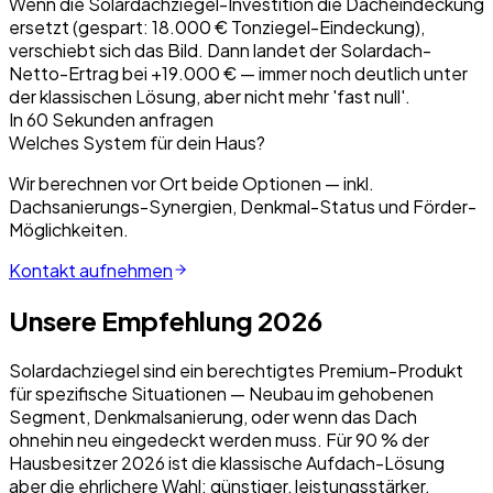
Wenn die Solardachziegel-Investition die Dacheindeckung
ersetzt (gespart: 18.000 € Tonziegel-Eindeckung),
verschiebt sich das Bild. Dann landet der Solardach-
Netto-Ertrag bei +19.000 € — immer noch deutlich unter
der klassischen Lösung, aber nicht mehr 'fast null'.
In 60 Sekunden anfragen
Welches System für dein Haus?
Wir berechnen vor Ort beide Optionen — inkl.
Dachsanierungs-Synergien, Denkmal-Status und Förder-
Möglichkeiten.
Kontakt aufnehmen
Unsere Empfehlung 2026
Solardachziegel sind ein berechtigtes Premium-Produkt
für spezifische Situationen — Neubau im gehobenen
Segment, Denkmalsanierung, oder wenn das Dach
ohnehin neu eingedeckt werden muss. Für 90 % der
Hausbesitzer 2026 ist die klassische Aufdach-Lösung
aber die ehrlichere Wahl: günstiger, leistungsstärker,