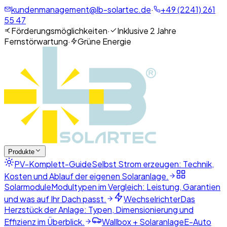
kundenmanagement@lb-solartec.de
·
+49 (2241) 261
55 47
Förderungsmöglichkeiten
·
Inklusive 2 Jahre
Fernstörwartung
·
Grüne Energie
Produkte
PV-Komplett-Guide
Selbst Strom erzeugen: Technik,
Kosten und Ablauf der eigenen Solaranlage.
Solarmodule
Modultypen im Vergleich: Leistung, Garantien
und was auf Ihr Dach passt.
Wechselrichter
Das
Herzstück der Anlage: Typen, Dimensionierung und
Effizienz im Überblick.
Wallbox + Solaranlage
E-Auto