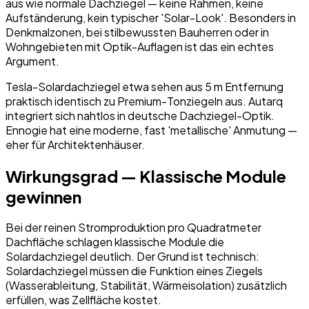
aus wie normale Dachziegel — keine Rahmen, keine
Aufständerung, kein typischer 'Solar-Look'. Besonders in
Denkmalzonen, bei stilbewussten Bauherren oder in
Wohngebieten mit Optik-Auflagen ist das ein echtes
Argument.
Tesla-Solardachziegel etwa sehen aus 5 m Entfernung
praktisch identisch zu Premium-Tonziegeln aus. Autarq
integriert sich nahtlos in deutsche Dachziegel-Optik.
Ennogie hat eine moderne, fast 'metallische' Anmutung —
eher für Architektenhäuser.
Wirkungsgrad — Klassische Module
gewinnen
Bei der reinen Stromproduktion pro Quadratmeter
Dachfläche schlagen klassische Module die
Solardachziegel deutlich. Der Grund ist technisch:
Solardachziegel müssen die Funktion eines Ziegels
(Wasserableitung, Stabilität, Wärmeisolation) zusätzlich
erfüllen, was Zellfläche kostet.