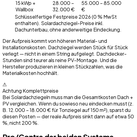
15 kWp +
28.000 –
55.000 – 85.000
Wallbox
32.000 €
€
Schlüsselfertige Festpreise 2026 (0 % MwSt
enthalten). Solardachziegel-Preise inkl.
Dachunterbau, ohne anderweitige Eindeckung.
Der Aufpreis kommt von höheren Material- und
Installationskosten. Dachziegel werden Stück für Stück
verlegt — nicht in einem String aufgelegt. Dachdecker-
Stunden sind teurer als reine PV-Montage. Und die
Hersteller produzieren in kleinen Stückzahlen, was die
Materialkosten hochhält.
⚠
Achtung Komplettpreise
Bei Solardachziegeln muss man die Gesamtkosten Dach +
PV vergleichen. Wenn du sowieso neu eindecken musst (z.
B. 12.000 – 18.000 € für Tonziegel auf 150 m²), sparst du
diesen Posten — der reale Aufpreis sinkt dann auf etwa 50
%, nicht 200 %.
Pro/Contra der beiden Systeme