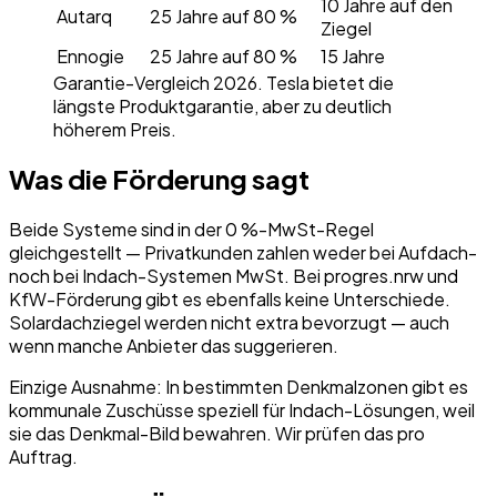
10 Jahre auf den
Autarq
25 Jahre auf 80 %
Ziegel
Ennogie
25 Jahre auf 80 %
15 Jahre
Garantie-Vergleich 2026. Tesla bietet die
längste Produktgarantie, aber zu deutlich
höherem Preis.
Was die Förderung sagt
Beide Systeme sind in der 0 %-MwSt-Regel
gleichgestellt — Privatkunden zahlen weder bei Aufdach-
noch bei Indach-Systemen MwSt. Bei progres.nrw und
KfW-Förderung gibt es ebenfalls keine Unterschiede.
Solardachziegel werden nicht extra bevorzugt — auch
wenn manche Anbieter das suggerieren.
Einzige Ausnahme: In bestimmten Denkmalzonen gibt es
kommunale Zuschüsse speziell für Indach-Lösungen, weil
sie das Denkmal-Bild bewahren. Wir prüfen das pro
Auftrag.