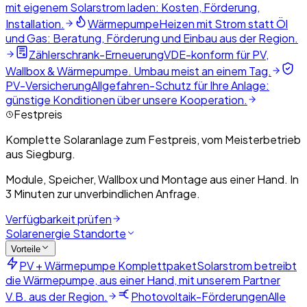
mit eigenem Solarstrom laden: Kosten, Förderung,
Installation.
Wärmepumpe
Heizen mit Strom statt Öl
und Gas: Beratung, Förderung und Einbau aus der Region.
Zählerschrank-Erneuerung
VDE-konform für PV,
Wallbox & Wärmepumpe. Umbau meist an einem Tag.
PV-Versicherung
Allgefahren-Schutz für Ihre Anlage:
günstige Konditionen über unsere Kooperation.
Festpreis
Komplette Solaranlage zum Festpreis, vom Meisterbetrieb
aus Siegburg.
Module, Speicher, Wallbox und Montage aus einer Hand. In
3 Minuten zur unverbindlichen Anfrage.
Verfügbarkeit prüfen
Solarenergie Standorte
Vorteile
PV + Wärmepumpe Komplettpaket
Solarstrom betreibt
die Wärmepumpe, aus einer Hand, mit unserem Partner
V.B. aus der Region.
Photovoltaik-Förderungen
Alle