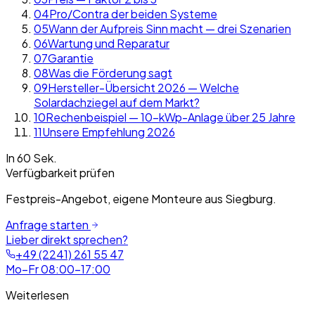
04
Pro/Contra der beiden Systeme
05
Wann der Aufpreis Sinn macht — drei Szenarien
06
Wartung und Reparatur
07
Garantie
08
Was die Förderung sagt
09
Hersteller-Übersicht 2026 — Welche
Solardachziegel auf dem Markt?
10
Rechenbeispiel — 10-kWp-Anlage über 25 Jahre
11
Unsere Empfehlung 2026
In 60 Sek.
Verfügbarkeit prüfen
Festpreis-Angebot, eigene Monteure aus Siegburg.
Anfrage starten
Lieber direkt sprechen?
+49 (2241) 261 55 47
Mo–Fr 08:00–17:00
Weiterlesen