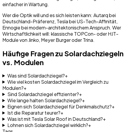
einfacher in Wartung.
Wer die Optik will und es sich leisten kann: Autarq bei
Deutschland-Präferenz, Tesla bei US-Tech-Affinität,
Ennogie bei modern-architektonischem Anspruch. Wer
Wirtschaftlichkeit will: klassische TOPCon- oder HJT-
Module von Jinko, Meyer Burger oder Trina.
Häufige Fragen zu Solardachziegeln
vs. Modulen
Was sind Solardachziegel?
+
Wie viel kosten Solardachziegel im Vergleich zu
Modulen?
+
Sind Solardachziegel effizienter?
+
Wie lange halten Solardachziegel?
+
Eignen sich Solardachziegel für Denkmalschutz?
+
Ist die Reparatur teurer?
+
Was ist mit Tesla Solar Roof in Deutschland?
+
Lohnen sich Solardachziegel wirklich?
+
Tags