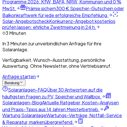
Programme 2026: KfW, BAFA, NRW, Kommunen und 0 %
MwSt.
Prämie sichern
300 € Speicher-Gutschein oder
Balkonkraftwerk für jede erfolgreiche Empfehlung.
Solar-Angebotscheck
Konkurrenz-Angebot kostenlos
prüfen lassen: ehrliche Zweitmeinung in 24 h.
3 Minuten
In 3 Minuten zur unverbindlichen Anfrage für Ihre
Solaranlage.
Verfügbarkeit, Wunsch-Ausstattung, persönliche
Auswertung. Ohne Newsletter, ohne Vertriebsanruf.
Anfrage starten
Beratung
Solaranlagen-FAQ
Über 30 Antworten auf die
häufigsten Fragen zu PV, Speicher und Wallbox.
Solaranlagen-Blog
Aktuelle Ratgeber, Kosten-Analysen
und Praxis-Tipps aus 14 Jahren Meisterbetrieb.
Wartung Solaranlage
Wartungs-Verträge, Notfall-Service
& Reparatur, markenübergreifend.