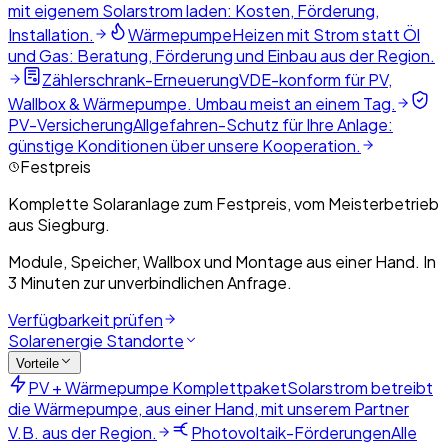
mit eigenem Solarstrom laden: Kosten, Förderung,
Installation.
Wärmepumpe
Heizen mit Strom statt Öl
und Gas: Beratung, Förderung und Einbau aus der Region.
Zählerschrank-Erneuerung
VDE-konform für PV,
Wallbox & Wärmepumpe. Umbau meist an einem Tag.
PV-Versicherung
Allgefahren-Schutz für Ihre Anlage:
günstige Konditionen über unsere Kooperation.
Festpreis
Komplette Solaranlage zum Festpreis, vom Meisterbetrieb
aus Siegburg.
Module, Speicher, Wallbox und Montage aus einer Hand. In
3 Minuten zur unverbindlichen Anfrage.
Verfügbarkeit prüfen
Solarenergie Standorte
Vorteile
PV + Wärmepumpe Komplettpaket
Solarstrom betreibt
die Wärmepumpe, aus einer Hand, mit unserem Partner
V.B. aus der Region.
Photovoltaik-Förderungen
Alle