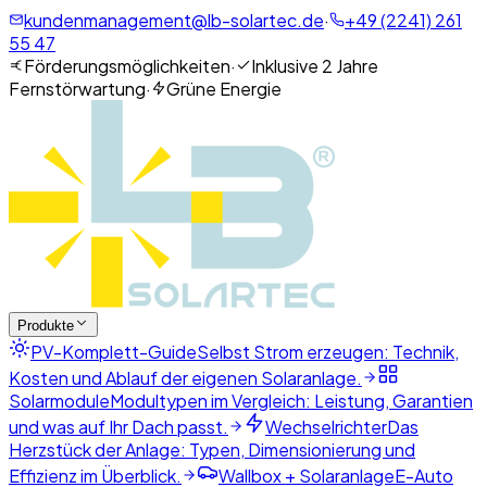
kundenmanagement@lb-solartec.de
·
+49 (2241) 261
55 47
Förderungsmöglichkeiten
·
Inklusive 2 Jahre
Fernstörwartung
·
Grüne Energie
Produkte
PV-Komplett-Guide
Selbst Strom erzeugen: Technik,
Kosten und Ablauf der eigenen Solaranlage.
Solarmodule
Modultypen im Vergleich: Leistung, Garantien
und was auf Ihr Dach passt.
Wechselrichter
Das
Herzstück der Anlage: Typen, Dimensionierung und
Effizienz im Überblick.
Wallbox + Solaranlage
E-Auto