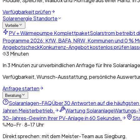
Module, Speicher, Wallbox und Montage aus einer Hand. In 3
Verfügbarkeit prüfen
Solarenergie Standorte
Vorteile
PV + Wärmepumpe Komplettpaket
Solarstrom betreibt d
Programme 2026: KfW, BAFA, NRW, Kommunen und 0 % M
Angebotscheck
Konkurrenz-Angebot kostenlos prüfen lasse
3 Minuten
In 3 Minuten zur unverbindlichen Anfrage für Ihre Solaranlage
Verfügbarkeit, Wunsch-Ausstattung, persönliche Auswertun
Anfrage starten
Beratung
Solaranlagen-FAQ
Über 30 Antworten auf die häufigsten
Jahren Meisterbetrieb.
Wartung Solaranlage
Wartungs-V
30-Jahres-Gewinn Ihrer PV-Anlage in 60 Sekunden.
St
Mo–Fr · 8–17 Uhr
Direkt sprechen: mit dem Meister-Team aus Siegburg.