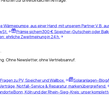
 Minuten zur unverbindlichen Anfrage.
ie Wärmepumpe, aus einer Hand, mit unserem Partner V.B. au
wSt.
Prämie sichern
300 € Speicher-Gutschein oder Balko
n: ehrliche Zweitmeinung in 24 h.
.
g. Ohne Newsletter, ohne Vertriebsanruf.
 Fragen zu PV, Speicher und Wallbox.
Solaranlagen-Blog
erträge, Notfall-Service & Reparatur, markenübergreifend.
andorte
Bonn, Köln und der Rhein-Sieg-Kreis: unser komplette