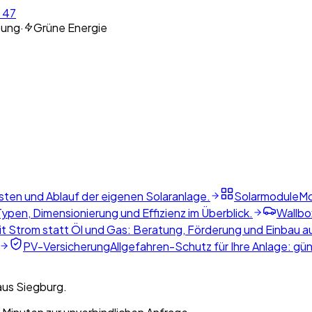
 47
tung
·
Grüne Energie
sten und Ablauf der eigenen Solaranlage.
Solarmodule
Mo
ypen, Dimensionierung und Effizienz im Überblick.
Wallbo
t Strom statt Öl und Gas: Beratung, Förderung und Einbau a
PV-Versicherung
Allgefahren-Schutz für Ihre Anlage: gü
aus Siegburg.