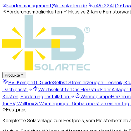
kundenmanagement@lb-solartec.de
·
+49 (2241) 261 55
Förderungsmöglichkeiten
·
Inklusive 2 Jahre Fernstörwar
Produkte
PV-Komplett-Guide
Selbst Strom erzeugen: Technik, Ko
Dach passt.
Wechselrichter
Das Herzstück der Anlage: T
Kosten, Förderung, Installation.
Wärmepumpe
Heizen mi
für PV, Wallbox & Wärmepumpe. Umbau meist an einem Tag.
Festpreis
Komplette Solaranlage zum Festpreis, vom Meisterbetrieb 