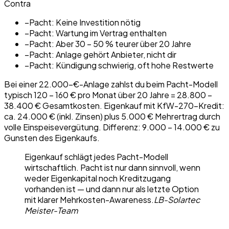
Contra
−
Pacht: Keine Investition nötig
−
Pacht: Wartung im Vertrag enthalten
−
Pacht: Aber 30 – 50 % teurer über 20 Jahre
−
Pacht: Anlage gehört Anbieter, nicht dir
−
Pacht: Kündigung schwierig, oft hohe Restwerte
Bei einer 22.000-€-Anlage zahlst du beim Pacht-Modell
typisch 120 – 160 € pro Monat über 20 Jahre = 28.800 –
38.400 € Gesamtkosten. Eigenkauf mit KfW-270-Kredit:
ca. 24.000 € (inkl. Zinsen) plus 5.000 € Mehrertrag durch
volle Einspeisevergütung. Differenz: 9.000 – 14.000 € zu
Gunsten des Eigenkaufs.
Eigenkauf schlägt jedes Pacht-Modell
wirtschaftlich. Pacht ist nur dann sinnvoll, wenn
weder Eigenkapital noch Kreditzugang
vorhanden ist — und dann nur als letzte Option
mit klarer Mehrkosten-Awareness.
LB-Solartec
Meister-Team