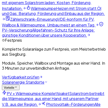
mit eigenem Solarstrom laden: Kosten, Förderung,
Installation.
Wärmepumpe
Heizen mit Strom statt Öl
und Gas: Beratung, Förderung und Einbau aus der Region.
Zählerschrank-Erneuerung
VDE-konform für PV,
Wallbox & Wärmepumpe. Umbau meist an einem Tag.
PV-Versicherung
Allgefahren-Schutz für Ihre Anlage:
günstige Konditionen über unsere Kooperation.
Festpreis
Komplette Solaranlage zum Festpreis, vom Meisterbetrieb
aus Siegburg.
Module, Speicher, Wallbox und Montage aus einer Hand. In
3 Minuten zur unverbindlichen Anfrage.
Verfügbarkeit prüfen
Solarenergie Standorte
Vorteile
PV + Wärmepumpe Komplettpaket
Solarstrom betreibt
die Wärmepumpe, aus einer Hand, mit unserem Partner
V.B. aus der Region.
Photovoltaik-Förderungen
Alle