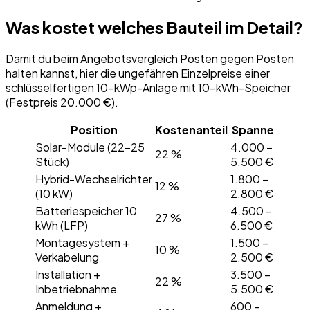
Was kostet welches Bauteil im Detail?
Damit du beim Angebotsvergleich Posten gegen Posten
halten kannst, hier die ungefähren Einzelpreise einer
schlüsselfertigen 10-kWp-Anlage mit 10-kWh-Speicher
(Festpreis 20.000 €).
Position
Kostenanteil
Spanne
Solar-Module (22–25
4.000 –
22 %
Stück)
5.500 €
Hybrid-Wechselrichter
1.800 –
12 %
(10 kW)
2.800 €
Batteriespeicher 10
4.500 –
27 %
kWh (LFP)
6.500 €
Montagesystem +
1.500 –
10 %
Verkabelung
2.500 €
Installation +
3.500 –
22 %
Inbetriebnahme
5.500 €
Anmeldung +
600 –