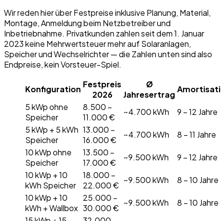
Wir reden hier über Festpreise inklusive Planung, Material,
Montage, Anmeldung beim Netzbetreiber und
Inbetriebnahme. Privatkunden zahlen seit dem 1. Januar
2023 keine Mehrwertsteuer mehr auf Solaranlagen,
Speicher und Wechselrichter — die Zahlen unten sind also
Endpreise, kein Vorsteuer-Spiel.
Festpreis
Ø
Konfiguration
Amortisat
2026
Jahresertrag
5 kWp ohne
8.500 –
~4.700 kWh
9 – 12 Jahre
Speicher
11.000 €
5 kWp + 5 kWh
13.000 –
~4.700 kWh
8 – 11 Jahre
Speicher
16.000 €
10 kWp ohne
13.500 –
~9.500 kWh
9 – 12 Jahre
Speicher
17.000 €
10 kWp + 10
18.000 –
~9.500 kWh
8 – 10 Jahre
kWh Speicher
22.000 €
10 kWp + 10
25.000 –
~9.500 kWh
8 – 10 Jahre
kWh + Wallbox
30.000 €
15 kWp + 15
32.000 –