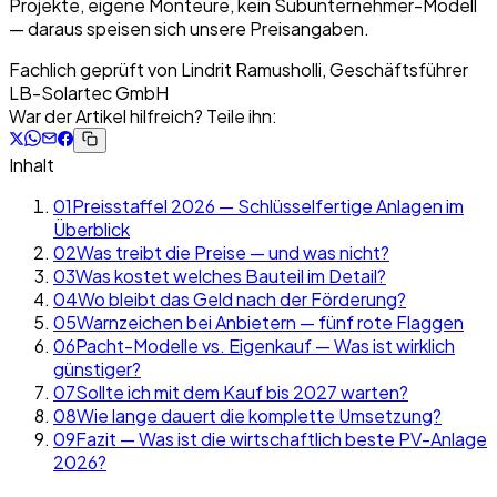
Projekte, eigene Monteure, kein Subunternehmer-Modell
— daraus speisen sich unsere Preisangaben.
Fachlich geprüft von
Lindrit Ramusholli, Geschäftsführer
LB-Solartec GmbH
War der Artikel hilfreich? Teile ihn:
Inhalt
01
Preisstaffel 2026 — Schlüsselfertige Anlagen im
Überblick
02
Was treibt die Preise — und was nicht?
03
Was kostet welches Bauteil im Detail?
04
Wo bleibt das Geld nach der Förderung?
05
Warnzeichen bei Anbietern — fünf rote Flaggen
06
Pacht-Modelle vs. Eigenkauf — Was ist wirklich
günstiger?
07
Sollte ich mit dem Kauf bis 2027 warten?
08
Wie lange dauert die komplette Umsetzung?
09
Fazit — Was ist die wirtschaftlich beste PV-Anlage
2026?