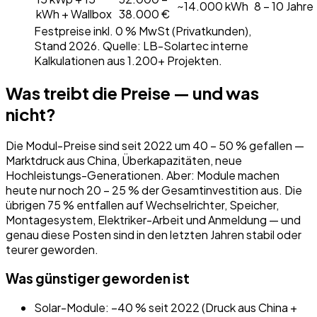
~14.000 kWh
8 – 10 Jahre
kWh + Wallbox
38.000 €
Festpreise inkl. 0 % MwSt (Privatkunden),
Stand 2026. Quelle: LB-Solartec interne
Kalkulationen aus 1.200+ Projekten.
Was treibt die Preise — und was
nicht?
Die Modul-Preise sind seit 2022 um 40 – 50 % gefallen —
Marktdruck aus China, Überkapazitäten, neue
Hochleistungs-Generationen. Aber: Module machen
heute nur noch 20 – 25 % der Gesamtinvestition aus. Die
übrigen 75 % entfallen auf Wechselrichter, Speicher,
Montagesystem, Elektriker-Arbeit und Anmeldung — und
genau diese Posten sind in den letzten Jahren stabil oder
teurer geworden.
Was günstiger geworden ist
Solar-Module: −40 % seit 2022 (Druck aus China +