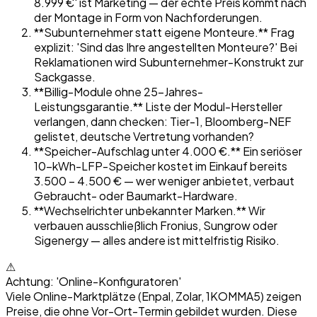
8.999 €' ist Marketing — der echte Preis kommt nach
der Montage in Form von Nachforderungen.
**Subunternehmer statt eigene Monteure.** Frag
explizit: 'Sind das Ihre angestellten Monteure?' Bei
Reklamationen wird Subunternehmer-Konstrukt zur
Sackgasse.
**Billig-Module ohne 25-Jahres-
Leistungsgarantie.** Liste der Modul-Hersteller
verlangen, dann checken: Tier-1, Bloomberg-NEF
gelistet, deutsche Vertretung vorhanden?
**Speicher-Aufschlag unter 4.000 €.** Ein seriöser
10-kWh-LFP-Speicher kostet im Einkauf bereits
3.500 – 4.500 € — wer weniger anbietet, verbaut
Gebraucht- oder Baumarkt-Hardware.
**Wechselrichter unbekannter Marken.** Wir
verbauen ausschließlich Fronius, Sungrow oder
Sigenergy — alles andere ist mittelfristig Risiko.
⚠
Achtung: 'Online-Konfiguratoren'
Viele Online-Marktplätze (Enpal, Zolar, 1KOMMA5) zeigen
Preise, die ohne Vor-Ort-Termin gebildet wurden. Diese