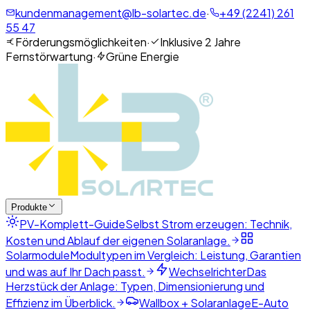
kundenmanagement@lb-solartec.de
·
+49 (2241) 261
55 47
Förderungsmöglichkeiten
·
Inklusive 2 Jahre
Fernstörwartung
·
Grüne Energie
Produkte
PV-Komplett-Guide
Selbst Strom erzeugen: Technik,
Kosten und Ablauf der eigenen Solaranlage.
Solarmodule
Modultypen im Vergleich: Leistung, Garantien
und was auf Ihr Dach passt.
Wechselrichter
Das
Herzstück der Anlage: Typen, Dimensionierung und
Effizienz im Überblick.
Wallbox + Solaranlage
E-Auto