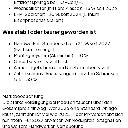
Effizienzsprünge bei TOPCon/HJT)
Wechselrichter (mittlere Klasse): −15 % seit 2023
LFP-Speicher: −20 % seit 2024 (Lithium-
Eisenphosphat skaliert)
Was stabil oder teurer geworden ist
Handwerker-Stundensätze: +25 % seit 2022
(Fachkräftemangel)
Montagesystem (Aluminium): +10 %
Gerüstkosten: stabil hoch
Anmeldegebühren beim Netzbetreiber: stabil
Zählerschrank-Anpassungen (bei alten Schränken):
teils +30 %
ℹ
Marktbeobachtung
Die starke Verbilligung bei Modulen täuscht über den
Gesamtpreis hinweg. Wer 2026 eine Standard-Anlage
kauft, zahlt ähnlich viel wie 2022 — der Mix verschiebt sich
nur intern. Für 2027 erwarten wir Modulpreis-Stagnation
und weitere Handwerker-Verteuerung.