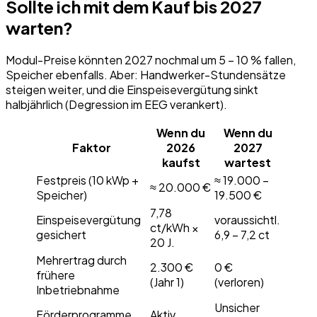
Sollte ich mit dem Kauf bis 2027
warten?
Modul-Preise könnten 2027 nochmal um 5 – 10 % fallen,
Speicher ebenfalls. Aber: Handwerker-Stundensätze
steigen weiter, und die Einspeisevergütung sinkt
halbjährlich (Degression im EEG verankert).
Wenn du
Wenn du
Faktor
2026
2027
kaufst
wartest
Festpreis (10 kWp +
≈ 19.000 –
≈ 20.000 €
Speicher)
19.500 €
7,78
Einspeisevergütung
voraussichtl.
ct/kWh ×
gesichert
6,9 – 7,2 ct
20 J.
Mehrertrag durch
2.300 €
0 €
frühere
(Jahr 1)
(verloren)
Inbetriebnahme
Unsicher
Förderprogramme
Aktiv