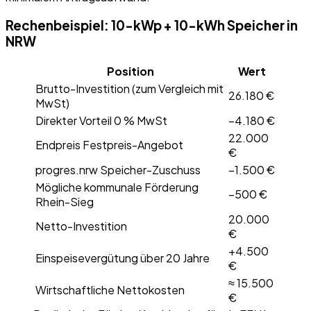
Rechenbeispiel: 10-kWp + 10-kWh Speicher in
NRW
Position
Wert
Brutto-Investition (zum Vergleich mit
26.180 €
MwSt)
Direkter Vorteil 0 % MwSt
−4.180 €
22.000
Endpreis Festpreis-Angebot
€
progres.nrw Speicher-Zuschuss
−1.500 €
Mögliche kommunale Förderung
−500 €
Rhein-Sieg
20.000
Netto-Investition
€
+4.500
Einspeisevergütung über 20 Jahre
€
≈ 15.500
Wirtschaftliche Nettokosten
€