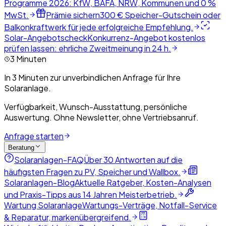
Programme 2026: KfW, BAFA, NRW, Kommunen und 0 %
MwSt.
Prämie sichern
300 € Speicher-Gutschein oder
Balkonkraftwerk für jede erfolgreiche Empfehlung.
Solar-Angebotscheck
Konkurrenz-Angebot kostenlos
prüfen lassen: ehrliche Zweitmeinung in 24 h.
3 Minuten
In 3 Minuten zur unverbindlichen Anfrage für Ihre
Solaranlage.
Verfügbarkeit, Wunsch-Ausstattung, persönliche
Auswertung. Ohne Newsletter, ohne Vertriebsanruf.
Anfrage starten
Beratung
Solaranlagen-FAQ
Über 30 Antworten auf die
häufigsten Fragen zu PV, Speicher und Wallbox.
Solaranlagen-Blog
Aktuelle Ratgeber, Kosten-Analysen
und Praxis-Tipps aus 14 Jahren Meisterbetrieb.
Wartung Solaranlage
Wartungs-Verträge, Notfall-Service
& Reparatur, markenübergreifend.