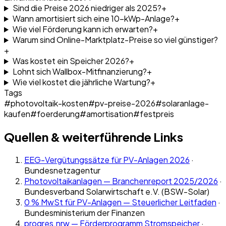
Sind die Preise 2026 niedriger als 2025?
+
Wann amortisiert sich eine 10-kWp-Anlage?
+
Wie viel Förderung kann ich erwarten?
+
Warum sind Online-Marktplatz-Preise so viel günstiger?
+
Was kostet ein Speicher 2026?
+
Lohnt sich Wallbox-Mitfinanzierung?
+
Wie viel kostet die jährliche Wartung?
+
Tags
#
photovoltaik-kosten
#
pv-preise-2026
#
solaranlage-
kaufen
#
foerderung
#
amortisation
#
festpreis
Quellen & weiterführende Links
EEG-Vergütungssätze für PV-Anlagen 2026
·
Bundesnetzagentur
Photovoltaikanlagen — Branchenreport 2025/2026
·
Bundesverband Solarwirtschaft e.V. (BSW-Solar)
0 % MwSt für PV-Anlagen — Steuerlicher Leitfaden
·
Bundesministerium der Finanzen
progres.nrw — Förderprogramm Stromspeicher
·