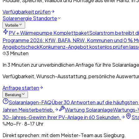
Module, Speicher, Wallbox und Montage aus einer Hand. In 3
Verfügbarkeit prüfen
Solarenergie Standorte
Vorteile
PV + Wärmepumpe Komplettpaket
Solarstrom betreibt d
Programme 2026: KfW, BAFA, NRW, Kommunen und 0 % M
Angebotscheck
Konkurrenz-Angebot kostenlos prüfen lasse
3 Minuten
In 3 Minuten zur unverbindlichen Anfrage für Ihre Solaranlage
Verfügbarkeit, Wunsch-Ausstattung, persönliche Auswertun
Anfrage starten
Beratung
Solaranlagen-FAQ
Über 30 Antworten auf die häufigsten
Jahren Meisterbetrieb.
Wartung Solaranlage
Wartungs-V
30-Jahres-Gewinn Ihrer PV-Anlage in 60 Sekunden.
St
Mo–Fr · 8–17 Uhr
Direkt sprechen: mit dem Meister-Team aus Siegburg.