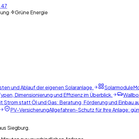
 47
tung
·
Grüne Energie
sten und Ablauf der eigenen Solaranlage.
Solarmodule
Mo
ypen, Dimensionierung und Effizienz im Überblick.
Wallbo
t Strom statt Öl und Gas: Beratung, Förderung und Einbau a
PV-Versicherung
Allgefahren-Schutz für Ihre Anlage: gü
aus Siegburg.