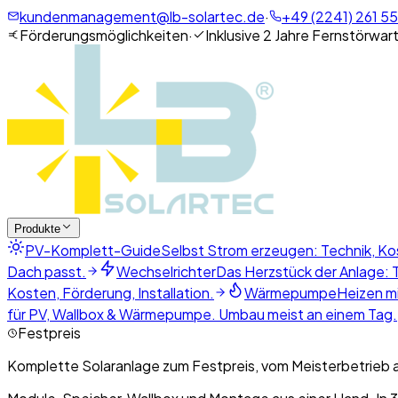
kundenmanagement@lb-solartec.de
·
+49 (2241) 261 55
Förderungsmöglichkeiten
·
Inklusive 2 Jahre Fernstörwar
Produkte
PV-Komplett-Guide
Selbst Strom erzeugen: Technik, Ko
Dach passt.
Wechselrichter
Das Herzstück der Anlage: T
Kosten, Förderung, Installation.
Wärmepumpe
Heizen mi
für PV, Wallbox & Wärmepumpe. Umbau meist an einem Tag.
Festpreis
Komplette Solaranlage zum Festpreis, vom Meisterbetrieb 