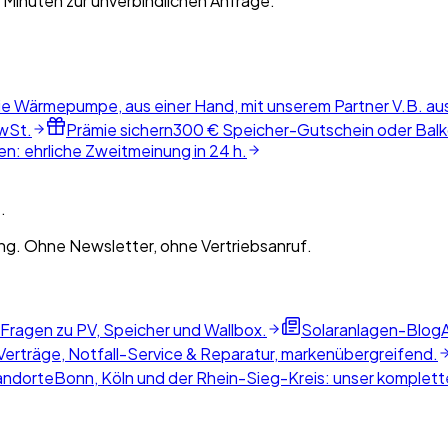
 Minuten zur unverbindlichen Anfrage.
ie Wärmepumpe, aus einer Hand, mit unserem Partner V.B. au
wSt.
Prämie sichern
300 € Speicher-Gutschein oder Balko
n: ehrliche Zweitmeinung in 24 h.
.
g. Ohne Newsletter, ohne Vertriebsanruf.
 Fragen zu PV, Speicher und Wallbox.
Solaranlagen-Blog
erträge, Notfall-Service & Reparatur, markenübergreifend.
andorte
Bonn, Köln und der Rhein-Sieg-Kreis: unser komplette