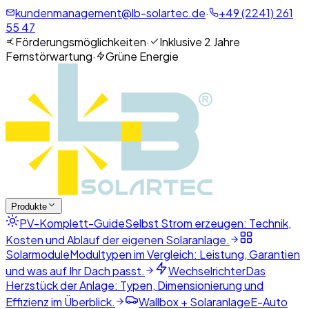
kundenmanagement@lb-solartec.de
·
+49 (2241) 261
55 47
Förderungsmöglichkeiten
·
Inklusive 2 Jahre
Fernstörwartung
·
Grüne Energie
Produkte
PV-Komplett-Guide
Selbst Strom erzeugen: Technik,
Kosten und Ablauf der eigenen Solaranlage.
Solarmodule
Modultypen im Vergleich: Leistung, Garantien
und was auf Ihr Dach passt.
Wechselrichter
Das
Herzstück der Anlage: Typen, Dimensionierung und
Effizienz im Überblick.
Wallbox + Solaranlage
E-Auto