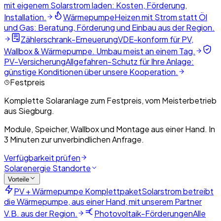
mit eigenem Solarstrom laden: Kosten, Förderung,
Installation.
Wärmepumpe
Heizen mit Strom statt Öl
und Gas: Beratung, Förderung und Einbau aus der Region.
Zählerschrank-Erneuerung
VDE-konform für PV,
Wallbox & Wärmepumpe. Umbau meist an einem Tag.
PV-Versicherung
Allgefahren-Schutz für Ihre Anlage:
günstige Konditionen über unsere Kooperation.
Festpreis
Komplette Solaranlage zum Festpreis, vom Meisterbetrieb
aus Siegburg.
Module, Speicher, Wallbox und Montage aus einer Hand. In
3 Minuten zur unverbindlichen Anfrage.
Verfügbarkeit prüfen
Solarenergie Standorte
Vorteile
PV + Wärmepumpe Komplettpaket
Solarstrom betreibt
die Wärmepumpe, aus einer Hand, mit unserem Partner
V.B. aus der Region.
Photovoltaik-Förderungen
Alle