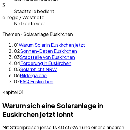
3
Stadtteile bedient
e-regio / Westnetz
Netzbetreiber
Themen · Solaranlage
Euskirchen
01
Warum Solar in Euskirchen jetzt
02
Sonnen-Daten Euskirchen
03
Stadtteile von Euskirchen
04
Förderung in Euskirchen
05
Solarpflicht NRW
06
Bildergalerie
07
FAQ Euskirchen
Kapitel 01
Warum sich eine Solaranlage in
Euskirchen
jetzt lohnt
Mit Strompreisen jenseits 40 ct/kWh und einer planbaren