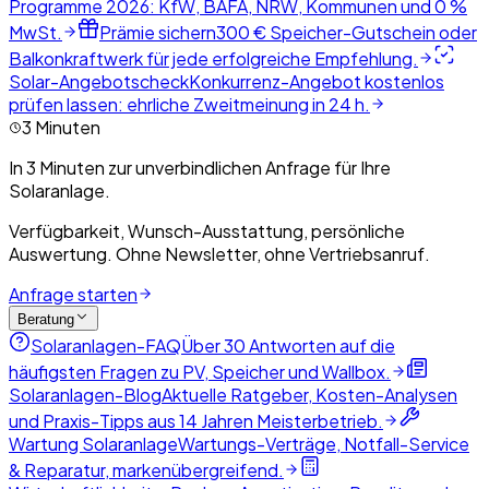
Programme 2026: KfW, BAFA, NRW, Kommunen und 0 %
MwSt.
Prämie sichern
300 € Speicher-Gutschein oder
Balkonkraftwerk für jede erfolgreiche Empfehlung.
Solar-Angebotscheck
Konkurrenz-Angebot kostenlos
prüfen lassen: ehrliche Zweitmeinung in 24 h.
3 Minuten
In 3 Minuten zur unverbindlichen Anfrage für Ihre
Solaranlage.
Verfügbarkeit, Wunsch-Ausstattung, persönliche
Auswertung. Ohne Newsletter, ohne Vertriebsanruf.
Anfrage starten
Beratung
Solaranlagen-FAQ
Über 30 Antworten auf die
häufigsten Fragen zu PV, Speicher und Wallbox.
Solaranlagen-Blog
Aktuelle Ratgeber, Kosten-Analysen
und Praxis-Tipps aus 14 Jahren Meisterbetrieb.
Wartung Solaranlage
Wartungs-Verträge, Notfall-Service
& Reparatur, markenübergreifend.