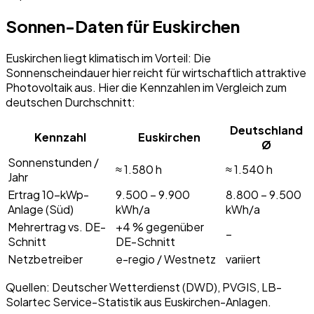
Sonnen-Daten für
Euskirchen
Euskirchen
liegt klimatisch im Vorteil: Die
Sonnenscheindauer hier reicht für wirtschaftlich attraktive
Photovoltaik aus. Hier die Kennzahlen im Vergleich zum
deutschen Durchschnitt:
Deutschland
Kennzahl
Euskirchen
Ø
Sonnenstunden /
≈
1.580
h
≈ 1.540 h
Jahr
Ertrag 10-kWp-
9.500 – 9.900
8.800 – 9.500
Anlage (Süd)
kWh/a
kWh/a
Mehrertrag vs. DE-
+4 % gegenüber
–
Schnitt
DE-Schnitt
Netzbetreiber
e-regio / Westnetz
variiert
Quellen: Deutscher Wetterdienst (DWD), PVGIS, LB-
Solartec Service-Statistik aus
Euskirchen
-Anlagen.