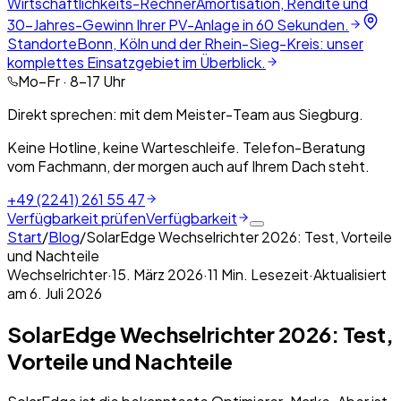
Wirtschaftlichkeits-Rechner
Amortisation, Rendite und
30-Jahres-Gewinn Ihrer PV-Anlage in 60 Sekunden.
Standorte
Bonn, Köln und der Rhein-Sieg-Kreis: unser
komplettes Einsatzgebiet im Überblick.
Mo–Fr · 8–17 Uhr
Direkt sprechen: mit dem Meister-Team aus Siegburg.
Keine Hotline, keine Warteschleife. Telefon-Beratung
vom Fachmann, der morgen auch auf Ihrem Dach steht.
+49 (2241) 261 55 47
Verfügbarkeit prüfen
Verfügbarkeit
Start
/
Blog
/
SolarEdge Wechselrichter 2026: Test, Vorteile
und Nachteile
Wechselrichter
·
15. März 2026
·
11
Min. Lesezeit
·
Aktualisiert
am
6. Juli 2026
SolarEdge Wechselrichter 2026: Test,
Vorteile und Nachteile