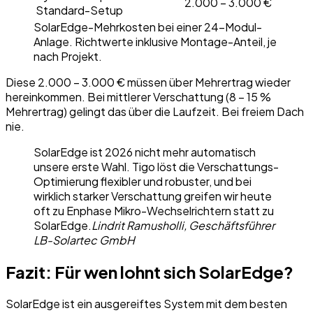
2.000 – 3.000 €
Standard-Setup
SolarEdge-Mehrkosten bei einer 24-Modul-
Anlage. Richtwerte inklusive Montage-Anteil, je
nach Projekt.
Diese 2.000 – 3.000 € müssen über Mehrertrag wieder
hereinkommen. Bei mittlerer Verschattung (8 – 15 %
Mehrertrag) gelingt das über die Laufzeit. Bei freiem Dach
nie.
SolarEdge ist 2026 nicht mehr automatisch
unsere erste Wahl. Tigo löst die Verschattungs-
Optimierung flexibler und robuster, und bei
wirklich starker Verschattung greifen wir heute
oft zu Enphase Mikro-Wechselrichtern statt zu
SolarEdge.
Lindrit Ramusholli, Geschäftsführer
LB-Solartec GmbH
Fazit: Für wen lohnt sich SolarEdge?
SolarEdge ist ein ausgereiftes System mit dem besten