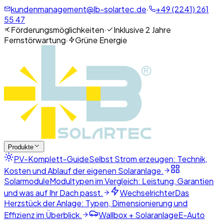
kundenmanagement@lb-solartec.de
·
+49 (2241) 261
55 47
Förderungsmöglichkeiten
·
Inklusive 2 Jahre
Fernstörwartung
·
Grüne Energie
Produkte
PV-Komplett-Guide
Selbst Strom erzeugen: Technik,
Kosten und Ablauf der eigenen Solaranlage.
Solarmodule
Modultypen im Vergleich: Leistung, Garantien
und was auf Ihr Dach passt.
Wechselrichter
Das
Herzstück der Anlage: Typen, Dimensionierung und
Effizienz im Überblick.
Wallbox + Solaranlage
E-Auto