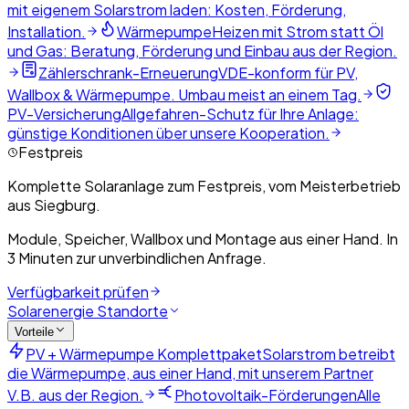
mit eigenem Solarstrom laden: Kosten, Förderung,
Installation.
Wärmepumpe
Heizen mit Strom statt Öl
und Gas: Beratung, Förderung und Einbau aus der Region.
Zählerschrank-Erneuerung
VDE-konform für PV,
Wallbox & Wärmepumpe. Umbau meist an einem Tag.
PV-Versicherung
Allgefahren-Schutz für Ihre Anlage:
günstige Konditionen über unsere Kooperation.
Festpreis
Komplette Solaranlage zum Festpreis, vom Meisterbetrieb
aus Siegburg.
Module, Speicher, Wallbox und Montage aus einer Hand. In
3 Minuten zur unverbindlichen Anfrage.
Verfügbarkeit prüfen
Solarenergie Standorte
Vorteile
PV + Wärmepumpe Komplettpaket
Solarstrom betreibt
die Wärmepumpe, aus einer Hand, mit unserem Partner
V.B. aus der Region.
Photovoltaik-Förderungen
Alle