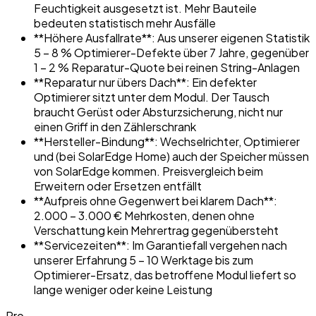
Feuchtigkeit ausgesetzt ist. Mehr Bauteile
bedeuten statistisch mehr Ausfälle
**Höhere Ausfallrate**: Aus unserer eigenen Statistik
5 – 8 % Optimierer-Defekte über 7 Jahre, gegenüber
1 – 2 % Reparatur-Quote bei reinen String-Anlagen
**Reparatur nur übers Dach**: Ein defekter
Optimierer sitzt unter dem Modul. Der Tausch
braucht Gerüst oder Absturzsicherung, nicht nur
einen Griff in den Zählerschrank
**Hersteller-Bindung**: Wechselrichter, Optimierer
und (bei SolarEdge Home) auch der Speicher müssen
von SolarEdge kommen. Preisvergleich beim
Erweitern oder Ersetzen entfällt
**Aufpreis ohne Gegenwert bei klarem Dach**:
2.000 – 3.000 € Mehrkosten, denen ohne
Verschattung kein Mehrertrag gegenübersteht
**Servicezeiten**: Im Garantiefall vergehen nach
unserer Erfahrung 5 – 10 Werktage bis zum
Optimierer-Ersatz, das betroffene Modul liefert so
lange weniger oder keine Leistung
Pro