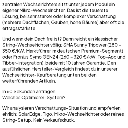
zentralen Wechselrichters sitzt unter jedem Modul ein
eigener Mikro-Wechselrichter. Das ist die teuerste
Lösung, bei sehr starker oder komplexer Verschattung
(mehrere Dachflächen, Gauben, hohe Bäume) aber oft die
ertragsstärkste.
Und wenn dein Dach frei ist? Dann reicht ein klassischer
String-Wechselrichter völlig: SMA Sunny Tripower (280 –
350 €/kW, Marktführer im deutschen Premium-Segment)
oder Fronius Symo GEN24 (260 – 320 €/kW, Top-App und
Tibber-Integration), beide mit 10 Jahren Garantie. Den
ausführlichen Hersteller-Vergleich findest du in unserer
Wechselrichter-Kaufberatung unten bei den
weiterführenden Artikeln.
In 60 Sekunden anfragen
Welches Optimierer-System?
Wir analysieren Verschattungs-Situation und empfehlen
ehrlich: SolarEdge, Tigo, Mikro-Wechselrichter oder reines
String-Setup. Kein Verkaufsdruck.