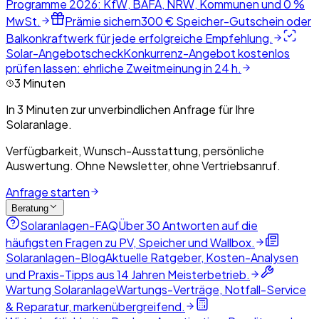
Programme 2026: KfW, BAFA, NRW, Kommunen und 0 %
MwSt.
Prämie sichern
300 € Speicher-Gutschein oder
Balkonkraftwerk für jede erfolgreiche Empfehlung.
Solar-Angebotscheck
Konkurrenz-Angebot kostenlos
prüfen lassen: ehrliche Zweitmeinung in 24 h.
3 Minuten
In 3 Minuten zur unverbindlichen Anfrage für Ihre
Solaranlage.
Verfügbarkeit, Wunsch-Ausstattung, persönliche
Auswertung. Ohne Newsletter, ohne Vertriebsanruf.
Anfrage starten
Beratung
Solaranlagen-FAQ
Über 30 Antworten auf die
häufigsten Fragen zu PV, Speicher und Wallbox.
Solaranlagen-Blog
Aktuelle Ratgeber, Kosten-Analysen
und Praxis-Tipps aus 14 Jahren Meisterbetrieb.
Wartung Solaranlage
Wartungs-Verträge, Notfall-Service
& Reparatur, markenübergreifend.