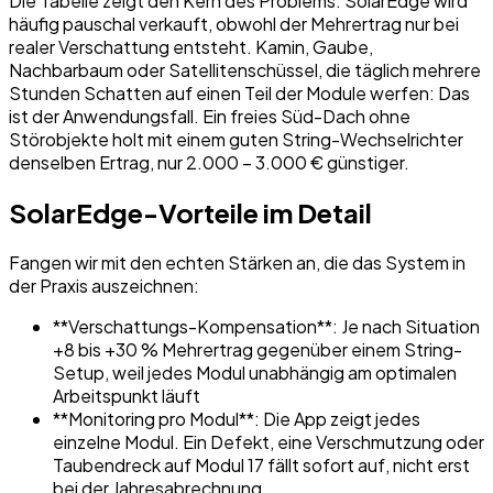
Die Tabelle zeigt den Kern des Problems: SolarEdge wird
häufig pauschal verkauft, obwohl der Mehrertrag nur bei
realer Verschattung entsteht. Kamin, Gaube,
Nachbarbaum oder Satellitenschüssel, die täglich mehrere
Stunden Schatten auf einen Teil der Module werfen: Das
ist der Anwendungsfall. Ein freies Süd-Dach ohne
Störobjekte holt mit einem guten String-Wechselrichter
denselben Ertrag, nur 2.000 – 3.000 € günstiger.
SolarEdge-Vorteile im Detail
Fangen wir mit den echten Stärken an, die das System in
der Praxis auszeichnen:
**Verschattungs-Kompensation**: Je nach Situation
+8 bis +30 % Mehrertrag gegenüber einem String-
Setup, weil jedes Modul unabhängig am optimalen
Arbeitspunkt läuft
**Monitoring pro Modul**: Die App zeigt jedes
einzelne Modul. Ein Defekt, eine Verschmutzung oder
Taubendreck auf Modul 17 fällt sofort auf, nicht erst
bei der Jahresabrechnung