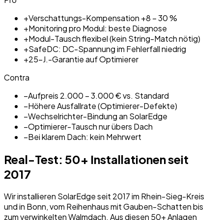
+
Verschattungs-Kompensation +8 – 30 %
+
Monitoring pro Modul: beste Diagnose
+
Modul-Tausch flexibel (kein String-Match nötig)
+
SafeDC: DC-Spannung im Fehlerfall niedrig
+
25-J.-Garantie auf Optimierer
Contra
−
Aufpreis 2.000 – 3.000 € vs. Standard
−
Höhere Ausfallrate (Optimierer-Defekte)
−
Wechselrichter-Bindung an SolarEdge
−
Optimierer-Tausch nur übers Dach
−
Bei klarem Dach: kein Mehrwert
Real-Test: 50+ Installationen seit
2017
Wir installieren SolarEdge seit 2017 im Rhein-Sieg-Kreis
und in Bonn, vom Reihenhaus mit Gauben-Schatten bis
zum verwinkelten Walmdach. Aus diesen 50+ Anlagen