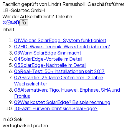
Fachlich geprüft von
Lindrit Ramusholli, Geschäftsführer
LB-Solartec GmbH
War der Artikel hilfreich? Teile ihn:
Inhalt
01
Wie das SolarEdge-System funktioniert
02
HD-Wave-Technik: Was steckt dahinter?
03
Wann SolarEdge Sinn macht
04
SolarEdge-Vorteile im Detail
05
SolarEdge-Nachteile im Detail
06
Real-Test: 50+ Installationen seit 2017
07
Garantie: 25 Jahre Optimierer, 12 Jahre
Wechselrichter
08
Alternativen: Tigo, Huawei, Enphase, SMA und
Fronius
09
Was kostet SolarEdge? Beispielrechnung
10
Fazit: Für wen lohnt sich SolarEdge?
In 60 Sek.
Verfügbarkeit prüfen