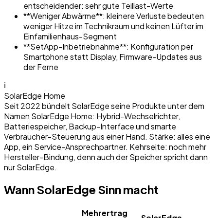
entscheidender: sehr gute Teillast-Werte
**Weniger Abwärme**: kleinere Verluste bedeuten
weniger Hitze im Technikraum und keinen Lüfter im
Einfamilienhaus-Segment
**SetApp-Inbetriebnahme**: Konfiguration per
Smartphone statt Display, Firmware-Updates aus
der Ferne
ℹ
SolarEdge Home
Seit 2022 bündelt SolarEdge seine Produkte unter dem
Namen SolarEdge Home: Hybrid-Wechselrichter,
Batteriespeicher, Backup-Interface und smarte
Verbraucher-Steuerung aus einer Hand. Stärke: alles eine
App, ein Service-Ansprechpartner. Kehrseite: noch mehr
Hersteller-Bindung, denn auch der Speicher spricht dann
nur SolarEdge.
Wann SolarEdge Sinn macht
Mehrertrag
SolarEdge