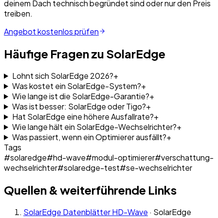
deinem Dach technisch begründet sind oder nur den Preis
treiben.
Angebot kostenlos prüfen
Häufige Fragen zu SolarEdge
Lohnt sich SolarEdge 2026?
+
Was kostet ein SolarEdge-System?
+
Wie lange ist die SolarEdge-Garantie?
+
Was ist besser: SolarEdge oder Tigo?
+
Hat SolarEdge eine höhere Ausfallrate?
+
Wie lange hält ein SolarEdge-Wechselrichter?
+
Was passiert, wenn ein Optimierer ausfällt?
+
Tags
#
solaredge
#
hd-wave
#
modul-optimierer
#
verschattung-
wechselrichter
#
solaredge-test
#
se-wechselrichter
Quellen & weiterführende Links
SolarEdge Datenblätter HD-Wave
·
SolarEdge