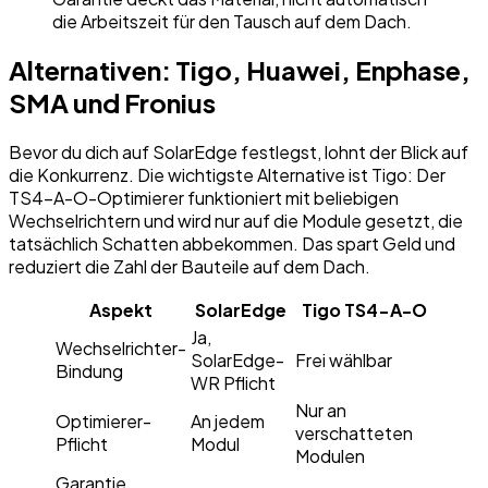
die Arbeitszeit für den Tausch auf dem Dach.
Alternativen: Tigo, Huawei, Enphase,
SMA und Fronius
Bevor du dich auf SolarEdge festlegst, lohnt der Blick auf
die Konkurrenz. Die wichtigste Alternative ist Tigo: Der
TS4-A-O-Optimierer funktioniert mit beliebigen
Wechselrichtern und wird nur auf die Module gesetzt, die
tatsächlich Schatten abbekommen. Das spart Geld und
reduziert die Zahl der Bauteile auf dem Dach.
Aspekt
SolarEdge
Tigo TS4-A-O
Ja,
Wechselrichter-
SolarEdge-
Frei wählbar
Bindung
WR Pflicht
Nur an
Optimierer-
An jedem
verschatteten
Pflicht
Modul
Modulen
Garantie