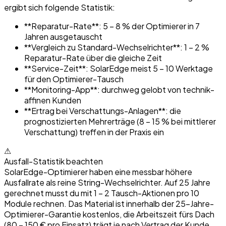
ergibt sich folgende Statistik:
**Reparatur-Rate**: 5 – 8 % der Optimierer in 7
Jahren ausgetauscht
**Vergleich zu Standard-Wechselrichter**: 1 – 2 %
Reparatur-Rate über die gleiche Zeit
**Service-Zeit**: SolarEdge meist 5 – 10 Werktage
für den Optimierer-Tausch
**Monitoring-App**: durchweg gelobt von technik-
affinen Kunden
**Ertrag bei Verschattungs-Anlagen**: die
prognostizierten Mehrerträge (8 – 15 % bei mittlerer
Verschattung) treffen in der Praxis ein
⚠
Ausfall-Statistik beachten
SolarEdge-Optimierer haben eine messbar höhere
Ausfallrate als reine String-Wechselrichter. Auf 25 Jahre
gerechnet musst du mit 1 – 2 Tausch-Aktionen pro 10
Module rechnen. Das Material ist innerhalb der 25-Jahre-
Optimierer-Garantie kostenlos, die Arbeitszeit fürs Dach
(80 – 150 € pro Einsatz) trägt je nach Vertrag der Kunde.