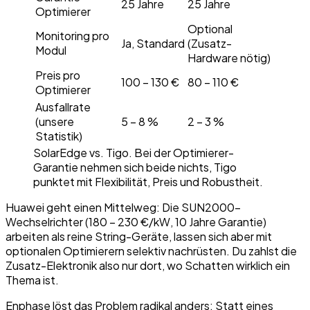
25 Jahre
25 Jahre
Optimierer
Optional
Monitoring pro
Ja, Standard
(Zusatz-
Modul
Hardware nötig)
Preis pro
100 – 130 €
80 – 110 €
Optimierer
Ausfallrate
(unsere
5 – 8 %
2 – 3 %
Statistik)
SolarEdge vs. Tigo. Bei der Optimierer-
Garantie nehmen sich beide nichts, Tigo
punktet mit Flexibilität, Preis und Robustheit.
Huawei geht einen Mittelweg: Die SUN2000-
Wechselrichter (180 – 230 €/kW, 10 Jahre Garantie)
arbeiten als reine String-Geräte, lassen sich aber mit
optionalen Optimierern selektiv nachrüsten. Du zahlst die
Zusatz-Elektronik also nur dort, wo Schatten wirklich ein
Thema ist.
Enphase löst das Problem radikal anders: Statt eines