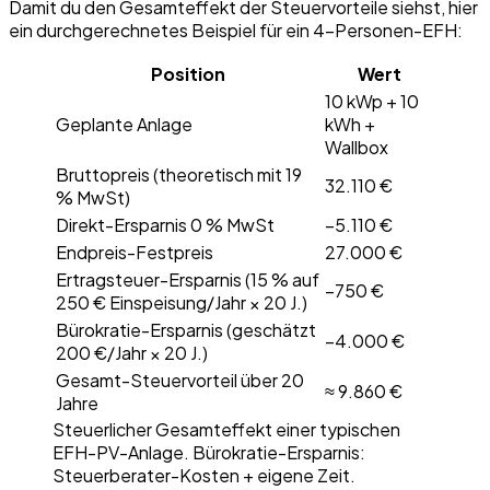
Damit du den Gesamteffekt der Steuervorteile siehst, hier
ein durchgerechnetes Beispiel für ein 4-Personen-EFH:
Position
Wert
10 kWp + 10
Geplante Anlage
kWh +
Wallbox
Bruttopreis (theoretisch mit 19
32.110 €
% MwSt)
Direkt-Ersparnis 0 % MwSt
−5.110 €
Endpreis-Festpreis
27.000 €
Ertragsteuer-Ersparnis (15 % auf
−750 €
250 € Einspeisung/Jahr × 20 J.)
Bürokratie-Ersparnis (geschätzt
−4.000 €
200 €/Jahr × 20 J.)
Gesamt-Steuervorteil über 20
≈ 9.860 €
Jahre
Steuerlicher Gesamteffekt einer typischen
EFH-PV-Anlage. Bürokratie-Ersparnis:
Steuerberater-Kosten + eigene Zeit.