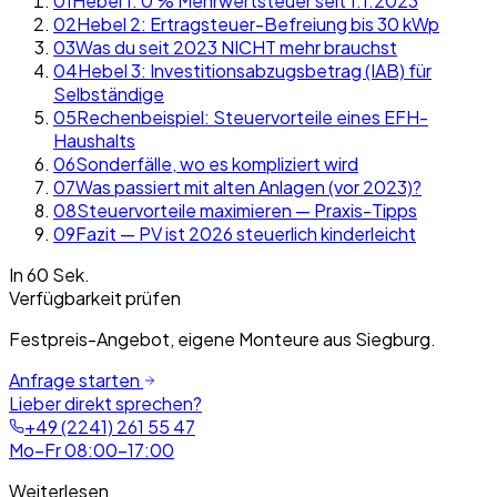
01
Hebel 1: 0 % Mehrwertsteuer seit 1.1.2023
02
Hebel 2: Ertragsteuer-Befreiung bis 30 kWp
03
Was du seit 2023 NICHT mehr brauchst
04
Hebel 3: Investitionsabzugsbetrag (IAB) für
Selbständige
05
Rechenbeispiel: Steuervorteile eines EFH-
Haushalts
06
Sonderfälle, wo es kompliziert wird
07
Was passiert mit alten Anlagen (vor 2023)?
08
Steuervorteile maximieren — Praxis-Tipps
09
Fazit — PV ist 2026 steuerlich kinderleicht
In 60 Sek.
Verfügbarkeit prüfen
Festpreis-Angebot, eigene Monteure aus Siegburg.
Anfrage starten
Lieber direkt sprechen?
+49 (2241) 261 55 47
Mo–Fr 08:00–17:00
Weiterlesen