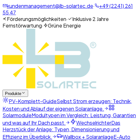
kundenmanagement@lb-solartec.de
·
+49 (2241) 261
55 47
Förderungsmöglichkeiten
·
Inklusive 2 Jahre
Fernstörwartung
·
Grüne Energie
Produkte
PV-Komplett-Guide
Selbst Strom erzeugen: Technik,
Kosten und Ablauf der eigenen Solaranlage.
Solarmodule
Modultypen im Vergleich: Leistung, Garantien
und was auf Ihr Dach passt.
Wechselrichter
Das
Herzstück der Anlage: Typen, Dimensionierung und
Effizienz im Überblick.
Wallbox + Solaranlage
E-Auto