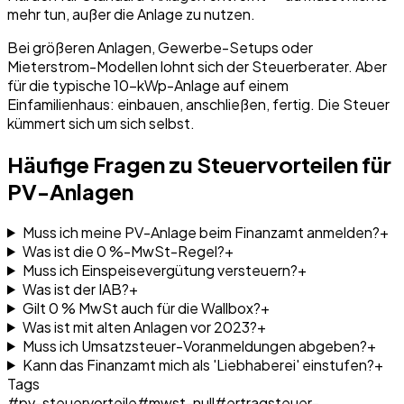
mehr tun, außer die Anlage zu nutzen.
Bei größeren Anlagen, Gewerbe-Setups oder
Mieterstrom-Modellen lohnt sich der Steuerberater. Aber
für die typische 10-kWp-Anlage auf einem
Einfamilienhaus: einbauen, anschließen, fertig. Die Steuer
kümmert sich um sich selbst.
Häufige Fragen zu Steuervorteilen für
PV-Anlagen
Muss ich meine PV-Anlage beim Finanzamt anmelden?
+
Was ist die 0 %-MwSt-Regel?
+
Muss ich Einspeisevergütung versteuern?
+
Was ist der IAB?
+
Gilt 0 % MwSt auch für die Wallbox?
+
Was ist mit alten Anlagen vor 2023?
+
Muss ich Umsatzsteuer-Voranmeldungen abgeben?
+
Kann das Finanzamt mich als 'Liebhaberei' einstufen?
+
Tags
#
pv-steuervorteile
#
mwst-null
#
ertragsteuer-