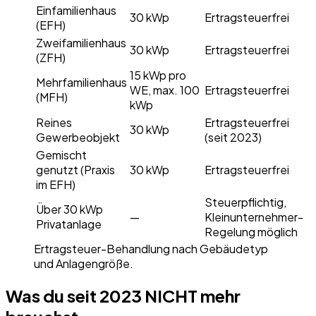
Einfamilienhaus
30 kWp
Ertragsteuerfrei
(EFH)
Zweifamilienhaus
30 kWp
Ertragsteuerfrei
(ZFH)
15 kWp pro
Mehrfamilienhaus
WE, max. 100
Ertragsteuerfrei
(MFH)
kWp
Reines
Ertragsteuerfrei
30 kWp
Gewerbeobjekt
(seit 2023)
Gemischt
genutzt (Praxis
30 kWp
Ertragsteuerfrei
im EFH)
Steuerpflichtig,
Über 30 kWp
—
Kleinunternehmer-
Privatanlage
Regelung möglich
Ertragsteuer-Behandlung nach Gebäudetyp
und Anlagengröße.
Was du seit 2023 NICHT mehr