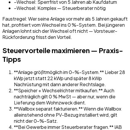
−
Wechsel: Sperrfrist von 5 Jahren ab Kaufdatum
−
Wechsel: Komplex — Steuerberater nötig
Faustregel: Wer seine Anlage vor mehr als 5 Jahren gekauft
hat, profitiert vom Wechsel ins 0 %-System. Bei jüngeren
Anlagen lohnt sich der Wechsel oft nicht — Vorsteuer-
Rückforderung frisst den Vorteil.
Steuervorteile maximieren — Praxis-
Tipps
**Anlage größtmöglich im 0-%-System.** Lieber 28
kWp jetzt statt 22 kWp und später 8 kWp
Nachrüstung mit dann anderer Rechtslage.
**Speicher + Wechselrichter mitkaufen.** Auch
nachträglich gilt 0 % MwSt — aber nur, wenn die
Lieferung dem Wohnzweck dient.
**Wallbox separat fakturieren.** Wenn die Wallbox
alleinstehend ohne PV-Bezug installiert wird, gilt
nicht der 0-%-Satz.
**Bei Gewerbe immer Steuerberater fragen.** IAB