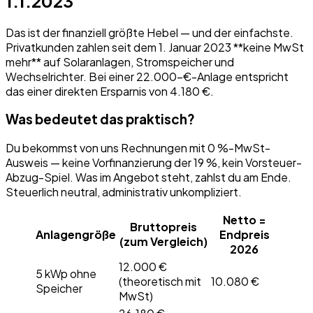
1.1.2023
Das ist der finanziell größte Hebel — und der einfachste.
Privatkunden zahlen seit dem 1. Januar 2023 **keine MwSt
mehr** auf Solaranlagen, Stromspeicher und
Wechselrichter. Bei einer 22.000-€-Anlage entspricht
das einer direkten Ersparnis von 4.180 €.
Was bedeutet das praktisch?
Du bekommst von uns Rechnungen mit 0 %-MwSt-
Ausweis — keine Vorfinanzierung der 19 %, kein Vorsteuer-
Abzug-Spiel. Was im Angebot steht, zahlst du am Ende.
Steuerlich neutral, administrativ unkompliziert.
Netto =
Bruttopreis
Anlagengröße
Endpreis
(zum Vergleich)
2026
12.000 €
5 kWp ohne
(theoretisch mit
10.080 €
Speicher
MwSt)