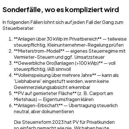
Sonderfälle, wo es kompliziert wird
In folgenden Fällen lohnt sich auf jeden Fall der Gang zum
Steuerberater:
**Anlagen über 30 kWp im Privatbereich** — teilweise
steuerpflichtig, Kleinunternehmer-Regelung prüfen
**Mieterstrom-Modell** — eigenes Steuerregime mit
Vermieter-Steuern und ggf. Umsatzsteuer
**Gewerbliche Großanlagen (>100 kWp)** — voll
steuerpflichtig, IAB sinnvoll
**Volleinspeisung über mehrere Jahre** — kann als
'Liebhaberei' eingestuft werden, wenn keine
Gewinnerzielungsabsicht erkennbar
**PV auf gemieteter Fläche** (z. B. Carport am
Mietshaus) — Eigentumsfragen klären
**Anlagen-Erbschaft** — Übertragung steuerlich
neutral, aber dokumentieren
Die Steuerreform 2023 hat PV für Privatkunden
so einfach gemacht wie nie. Wir haben heute