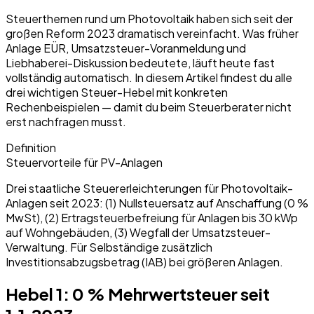
Steuerthemen rund um Photovoltaik haben sich seit der
großen Reform 2023 dramatisch vereinfacht. Was früher
Anlage EÜR, Umsatzsteuer-Voranmeldung und
Liebhaberei-Diskussion bedeutete, läuft heute fast
vollständig automatisch. In diesem Artikel findest du alle
drei wichtigen Steuer-Hebel mit konkreten
Rechenbeispielen — damit du beim Steuerberater nicht
erst nachfragen musst.
Definition
Steuervorteile für PV-Anlagen
Drei staatliche Steuererleichterungen für Photovoltaik-
Anlagen seit 2023: (1) Nullsteuersatz auf Anschaffung (0 %
MwSt), (2) Ertragsteuerbefreiung für Anlagen bis 30 kWp
auf Wohngebäuden, (3) Wegfall der Umsatzsteuer-
Verwaltung. Für Selbständige zusätzlich
Investitionsabzugsbetrag (IAB) bei größeren Anlagen.
Hebel 1: 0 % Mehrwertsteuer seit