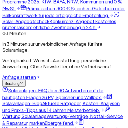
Programme 2026: KfW, BAFA, NRW, Kommunen und 0 %
MwSt.
Prämie sichern
300 € Speicher-Gutschein oder
Balkonkraftwerk für jede erfolgreiche Empfehlung.
Solar-Angebotscheck
Konkurrenz-Angebot kostenlos
prüfen lassen: ehrliche Zweitmeinung in 24 h.
3 Minuten
In 3 Minuten zur unverbindlichen Anfrage für Ihre
Solaranlage.
Verfügbarkeit, Wunsch-Ausstattung, persönliche
Auswertung. Ohne Newsletter, ohne Vertriebsanruf.
Anfrage starten
Beratung
Solaranlagen-FAQ
Über 30 Antworten auf die
häufigsten Fragen zu PV, Speicher und Wallbox.
Solaranlagen-Blog
Aktuelle Ratgeber, Kosten-Analysen
und Praxis-Tipps aus 14 Jahren Meisterbetrieb.
Wartung Solaranlage
Wartungs-Verträge, Notfall-Service
& Reparatur, markenübergreifend.