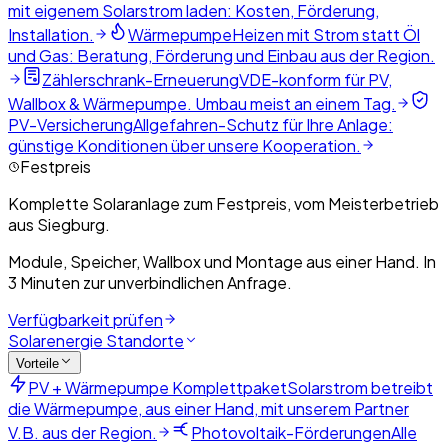
mit eigenem Solarstrom laden: Kosten, Förderung,
Installation.
Wärmepumpe
Heizen mit Strom statt Öl
und Gas: Beratung, Förderung und Einbau aus der Region.
Zählerschrank-Erneuerung
VDE-konform für PV,
Wallbox & Wärmepumpe. Umbau meist an einem Tag.
PV-Versicherung
Allgefahren-Schutz für Ihre Anlage:
günstige Konditionen über unsere Kooperation.
Festpreis
Komplette Solaranlage zum Festpreis, vom Meisterbetrieb
aus Siegburg.
Module, Speicher, Wallbox und Montage aus einer Hand. In
3 Minuten zur unverbindlichen Anfrage.
Verfügbarkeit prüfen
Solarenergie Standorte
Vorteile
PV + Wärmepumpe Komplettpaket
Solarstrom betreibt
die Wärmepumpe, aus einer Hand, mit unserem Partner
V.B. aus der Region.
Photovoltaik-Förderungen
Alle